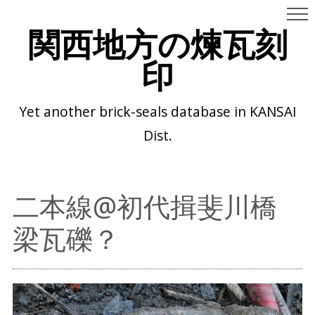
関西地方の煉瓦刻
印
Yet another brick-seals database in KANSAI
Dist.
二本線@初代揖斐川橋
梁瓦礫？