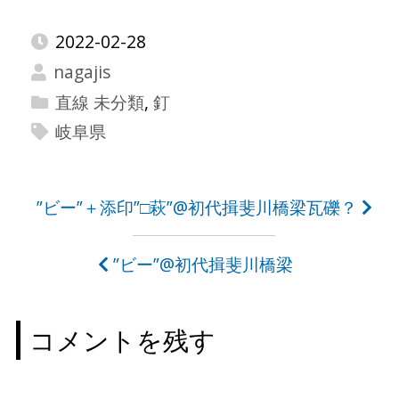
2022-02-28
nagajis
直線 未分類
,
釘
岐阜県
投
”ビー”＋添印”□萩”@初代揖斐川橋梁瓦礫？
稿
”ビー”@初代揖斐川橋梁
ナ
ビ
コメントを残す
ゲ
ー