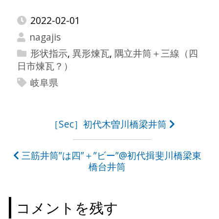
2022-02-01
nagajis
形状指示
,
異形煉瓦
,
隅立井筒＋三線（四
日市煉瓦？）
岐阜県
投
［Sec］初代木曽川橋梁井筒
稿
三筋井筒”は四”＋”ビー”@初代揖斐川橋梁東
ナ
橋台井筒
ビ
ゲ
コメントを残す
ー