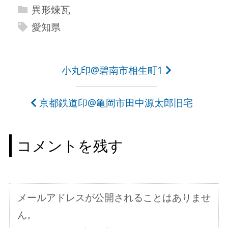
異形煉瓦
愛知県
投
小丸印@碧南市相生町1
稿
京都鉄道印@亀岡市田中源太郎旧宅
ナ
ビ
コメントを残す
ゲ
ー
シ
メールアドレスが公開されることはありませ
ョ
ん。
ン