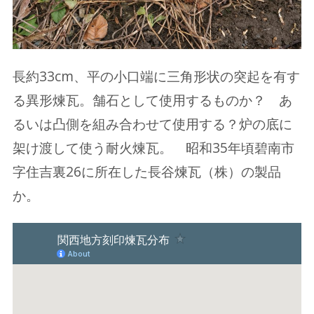
長約33cm、平の小口端に三角形状の突起を有す
る異形煉瓦。
舗石として使用するものか？ あ
るいは凸側を組み合わせて使用する？
炉の底に
架け渡して使う耐火煉瓦。 昭和35年頃碧南市
字住吉裏26に所在した長谷煉瓦（株）の製品
か。