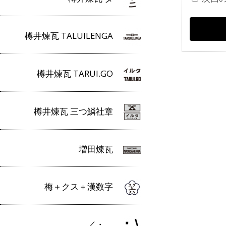
樽井煉瓦 TALUILENGA
樽井煉瓦 TARUI.GO
樽井煉瓦 三つ鱗社章
増田煉瓦
梅＋クス＋漢数字
／・＿