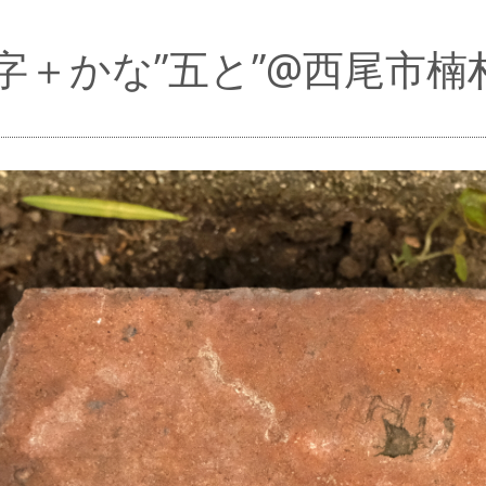
字＋かな”五と”@西尾市楠