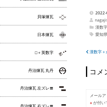
2022-
貝塚煉瓦
nagaji
漢数
愛知
日本煉瓦
投
漢数字＋
□＋英数字
稿
ナ
コメ
丹治煉瓦 丸丹
ビ
ゲ
丹治煉瓦 左ズレ〓
ー
メールア
※
が付い
シ
丹治煉瓦 右ズレ〓