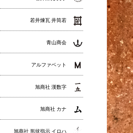
若井煉瓦 井筒若
青山商会
アルファベット
旭商社 漢数字
旭商社 カナ
旭商社 形状指示 イロハ