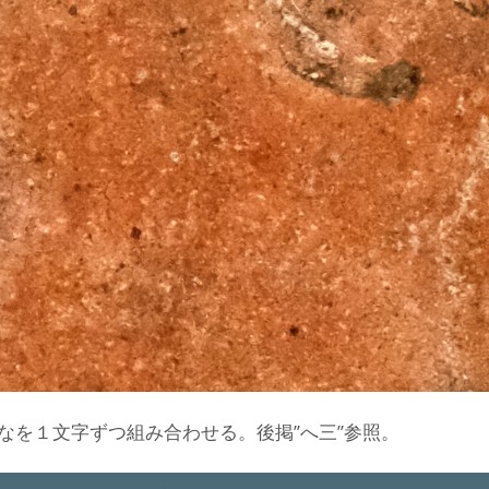
なを１文字ずつ組み合わせる。後掲”へ三”参照。