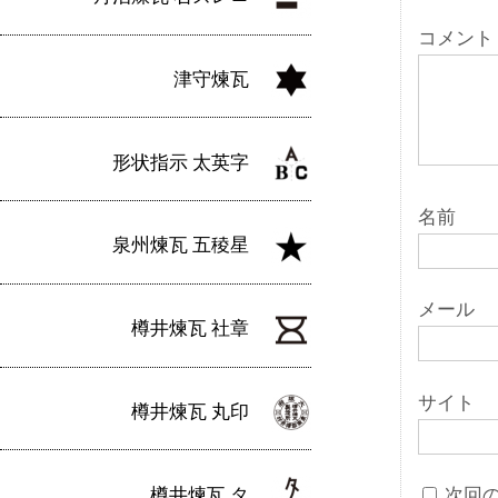
ョ
コメント
ン
津守煉瓦
形状指示 太英字
名前
泉州煉瓦 五稜星
メール
樽井煉瓦 社章
サイト
樽井煉瓦 丸印
樽井煉瓦 タ
次回