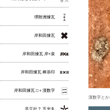
堺附洲煉瓦
岸和田煉瓦
岸和田煉瓦 岸×泉
岸和田煉瓦 棒添印
岸和田煉瓦 □＋漢数字
漢数字とか
共立社？ 五光丸