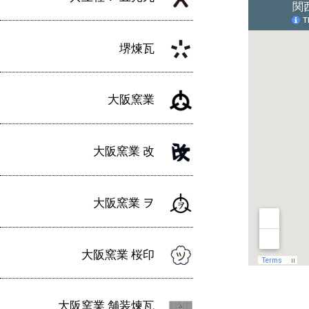
堺煉瓦
大阪窯業
大阪窯業 改
大阪窯業 ヲ
大阪窯業 桜印
大阪窯業 舗装煉瓦