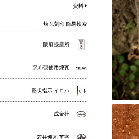
資料
煉瓦刻印 簡易検索
阪府授産所
泉布観使用煉瓦
形状指示 イロハ
成金社
若井煉瓦 英字