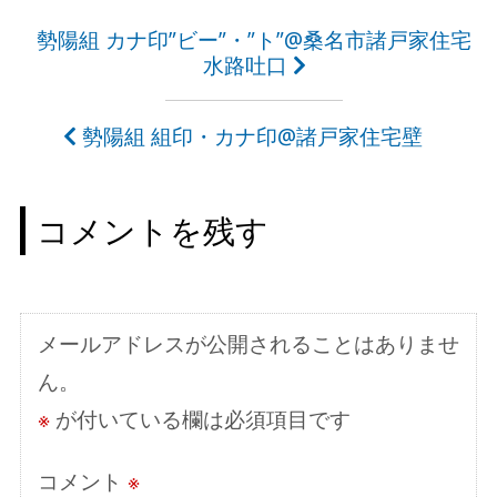
投
勢陽組 カナ印”ビー”・”ト”@桑名市諸戸家住宅
水路吐口
稿
ナ
勢陽組 組印・カナ印@諸戸家住宅壁
ビ
ゲ
コメントを残す
ー
シ
ョ
メールアドレスが公開されることはありませ
ン
ん。
※
が付いている欄は必須項目です
コメント
※