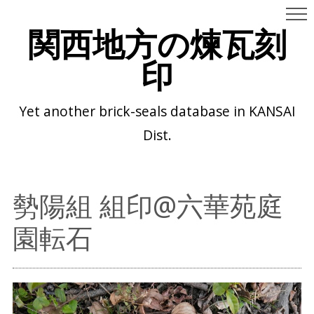
関西地方の煉瓦刻
印
Yet another brick-seals database in KANSAI
Dist.
勢陽組 組印@六華苑庭
園転石