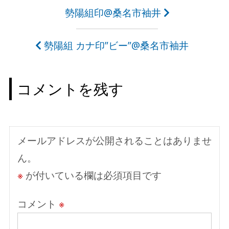
投
勢陽組印@桑名市袖井
稿
勢陽組 カナ印”ビー”@桑名市袖井
ナ
ビ
コメントを残す
ゲ
ー
シ
メールアドレスが公開されることはありませ
ョ
ん。
ン
※
が付いている欄は必須項目です
コメント
※