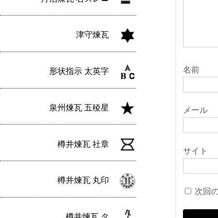
ン
津守煉瓦
名前
形状指示 太英字
泉州煉瓦 五稜星
メール
樽井煉瓦 社章
サイト
樽井煉瓦 丸印
次回
樽井煉瓦 タ