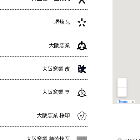
堺煉瓦
大阪窯業
大阪窯業 改
大阪窯業 ヲ
大阪窯業 桜印
大阪窯業 舗装煉瓦