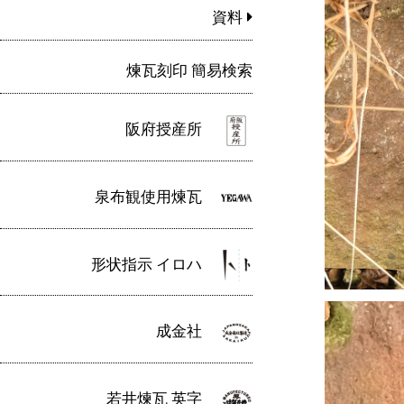
資料
煉瓦刻印 簡易検索
阪府授産所
泉布観使用煉瓦
形状指示 イロハ
成金社
若井煉瓦 英字