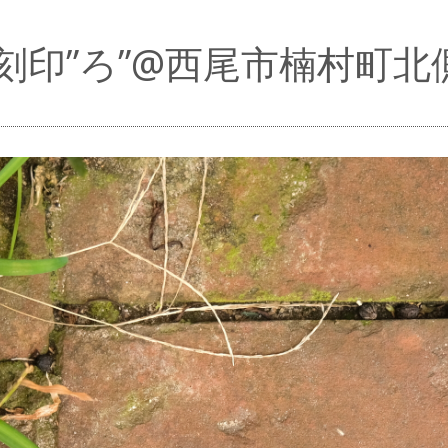
刻印”ろ”@西尾市楠村町北