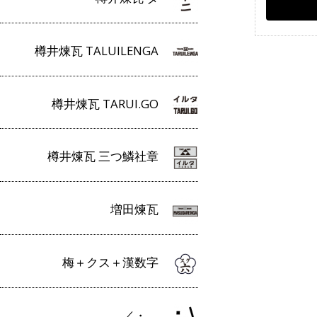
樽井煉瓦 TALUILENGA
樽井煉瓦 TARUI.GO
樽井煉瓦 三つ鱗社章
増田煉瓦
梅＋クス＋漢数字
／・＿