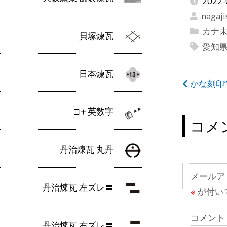
2022-
nagaji
カナ
貝塚煉瓦
愛知
日本煉瓦
投
かな刻印
稿
□＋英数字
ナ
コメ
ビ
丹治煉瓦 丸丹
ゲ
ー
メールア
丹治煉瓦 左ズレ〓
※
が付い
シ
ョ
コメント
丹治煉瓦 右ズレ〓