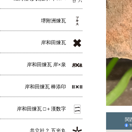
堺附洲煉瓦
岸和田煉瓦
岸和田煉瓦 岸×泉
岸和田煉瓦 棒添印
岸和田煉瓦 □＋漢数字
共立社？ 五光丸