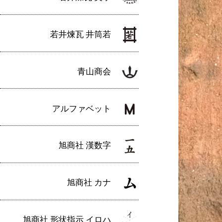
若井煉瓦 井筒若
青山商会
アルファベット
旭商社 漢数字
旭商社 カナ
旭商社 形状指示 イロハ