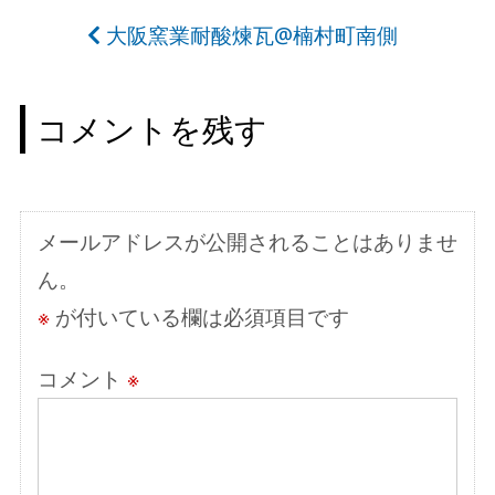
稿
大阪窯業耐酸煉瓦@楠村町南側
ナ
ビ
コメントを残す
ゲ
ー
シ
メールアドレスが公開されることはありませ
ョ
ん。
ン
※
が付いている欄は必須項目です
コメント
※