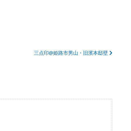
三点印@姫路市男山・旧濱本邸壁