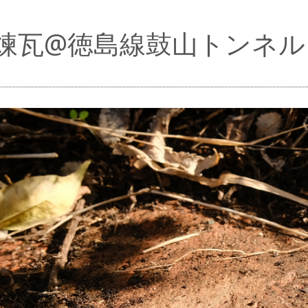
煉瓦@徳島線鼓山トンネル