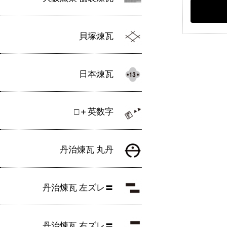
貝塚煉瓦
日本煉瓦
□＋英数字
丹治煉瓦 丸丹
丹治煉瓦 左ズレ〓
丹治煉瓦 右ズレ〓