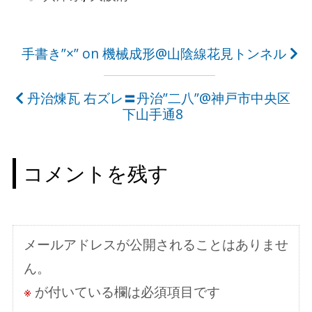
投
手書き”×” on 機械成形@山陰線花見トンネル
稿
丹治煉瓦 右ズレ〓丹治”二八”@神戸市中央区
ナ
下山手通8
ビ
ゲ
コメントを残す
ー
シ
ョ
メールアドレスが公開されることはありませ
ン
ん。
※
が付いている欄は必須項目です