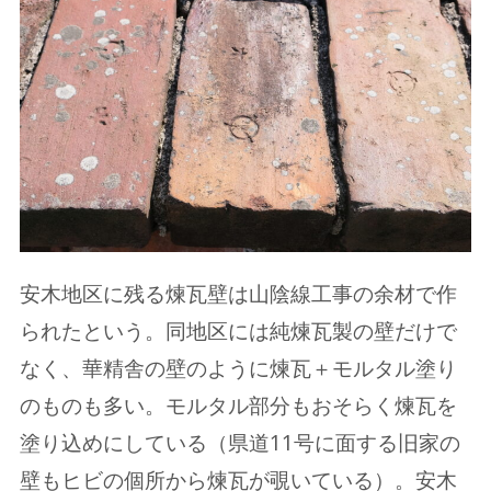
安木地区に残る煉瓦壁は山陰線工事の余材で作
られたという。同地区には純煉瓦製の壁だけで
なく、華精舎の壁のように煉瓦＋モルタル塗り
のものも多い。モルタル部分もおそらく煉瓦を
塗り込めにしている（県道11号に面する旧家の
壁もヒビの個所から煉瓦が覗いている）。安木