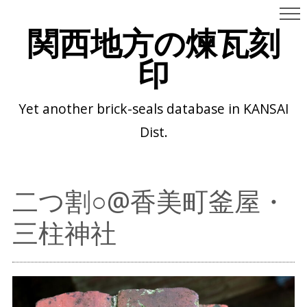
関西地方の煉瓦刻
印
Yet another brick-seals database in KANSAI
Dist.
二つ割○@香美町釜屋・
三柱神社