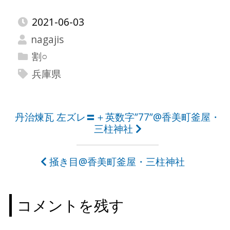
2021-06-03
nagajis
割○
兵庫県
投
丹治煉瓦 左ズレ〓＋英数字”77”@香美町釜屋・
三柱神社
稿
ナ
掻き目@香美町釜屋・三柱神社
ビ
ゲ
コメントを残す
ー