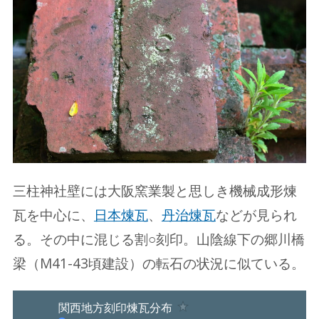
三柱神社壁には大阪窯業製と思しき機械成形煉
瓦を中心に、
日本煉瓦
、
丹治煉瓦
などが見られ
る。その中に混じる割○刻印。山陰線下の郷川橋
梁（M41-43頃建設）の転石の状況に似ている。