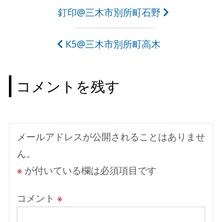
投
釘印@三木市別所町石野
稿
K5@三木市別所町高木
ナ
ビ
コメントを残す
ゲ
ー
シ
メールアドレスが公開されることはありませ
ョ
ん。
ン
※
が付いている欄は必須項目です
コメント
※