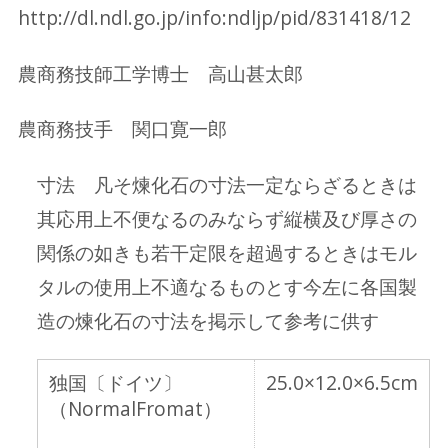
http://dl.ndl.go.jp/info:ndljp/pid/831418/12
農商務技師工学博士 高山甚太郎
農商務技手 関口寛一郎
寸法 凡そ煉化石の寸法一定ならざるときは
其応用上不便なるのみならず縦横及び厚さの
関係の如きも若干定限を超過するときはモル
タルの使用上不適なるものとす今左に各国製
造の煉化石の寸法を掲示して参考に供す
独国〔ドイツ〕
25.0×12.0×6.5cm
（NormalFromat）