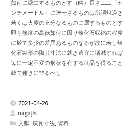
如何に縁由するものとす（略）長さ二二「セ
ンチメートル」に達せざるものは所謂焼過ぎ
若くは火度の充分なるものに属するものとす
即ち熱度の高低如何に因り煉化石収縮の程度
に於て多少の差異あるものなるが故に若し煉
化石製形の際其寸法に就き適宜に増減すれば
毎に一定不変の形状を有する良品を得ること
敢て難きに非るべし
2021-04-26
nagajis
文献
,
煉瓦寸法
,
資料