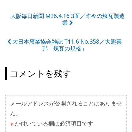
投
大阪毎日新聞 M26.4.16 3面／昨今の煉瓦製造
業
稿
ナ
大日本窯業協会雑誌 T11.6 No.358／大熊喜
ビ
邦「煉瓦の規格」
ゲ
ー
コメントを残す
シ
ョ
ン
メールアドレスが公開されることはありませ
ん。
※
が付いている欄は必須項目です