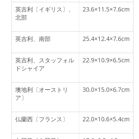
英吉利〔イギリス〕、
23.6×11.5×7.6cm
北部
英吉利、南部
25.4×12.4×7.6cm
英吉利、スタッフォル
22.9×10.9×6.5cm
ドシャイア
墺地利〔オーストリ
30.0×15.0×6.7cm
ア〕
仏蘭西〔フランス〕
22.0×10.6×5.4cm