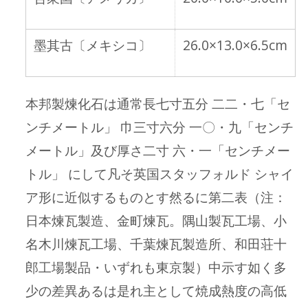
墨其古〔メキシコ〕
26.0×13.0×6.5cm
本邦製煉化石は通常長七寸五分 二二・七「セ
ンチメートル」 巾三寸六分 一〇・九「センチ
メートル」及び厚さ二寸 六・一「センチメー
トル」 にして凡そ英国スタッフォルド シャイ
ア形に近似するものとす然るに第二表（注：
日本煉瓦製造、金町煉瓦。隅山製瓦工場、小
名木川煉瓦工場、千葉煉瓦製造所、和田荘十
郎工場製品・いずれも東京製）中示す如く多
少の差異あるは是れ主として焼成熱度の高低