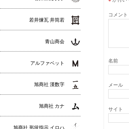
シ
ョ
コメント
若井煉瓦 井筒若
ン
青山商会
名前
アルファベット
旭商社 漢数字
メール
旭商社 カナ
サイト
旭商社 形状指示 イロハ