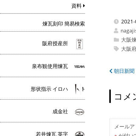
資料
2021-
煉瓦刻印 簡易検索
nagaji
大阪
阪府授産所
大阪
泉布観使用煉瓦
投
朝日新聞 
稿
形状指示 イロハ
ナ
コメ
ビ
成金社
ゲ
ー
メールア
若井煉瓦 英字
※
が付い