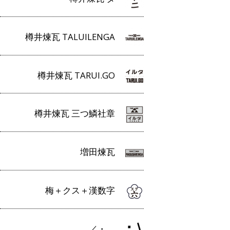
樽井煉瓦 TALUILENGA
樽井煉瓦 TARUI.GO
樽井煉瓦 三つ鱗社章
増田煉瓦
梅＋クス＋漢数字
／・＿