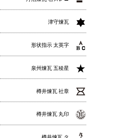
津守煉瓦
形状指示 太英字
泉州煉瓦 五稜星
樽井煉瓦 社章
樽井煉瓦 丸印
樽井煉瓦 タ