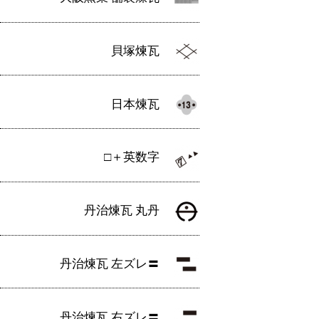
貝塚煉瓦
日本煉瓦
□＋英数字
丹治煉瓦 丸丹
丹治煉瓦 左ズレ〓
丹治煉瓦 右ズレ〓