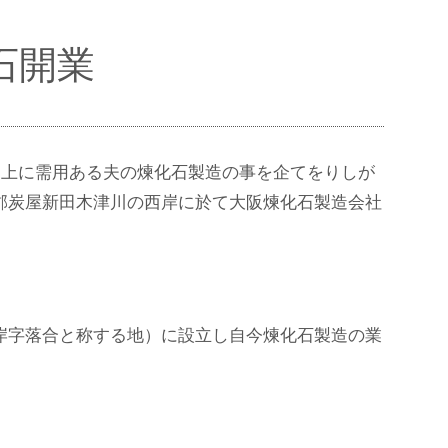
化石開業
良上に需用ある夫の煉化石製造の事を企てをりしが
郡炭屋新田木津川の西岸に於て大阪煉化石製造会社
岸字落合と称する地）に設立し自今煉化石製造の業