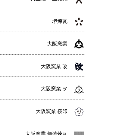
堺煉瓦
大阪窯業
大阪窯業 改
大阪窯業 ヲ
大阪窯業 桜印
大阪窯業 舗装煉瓦