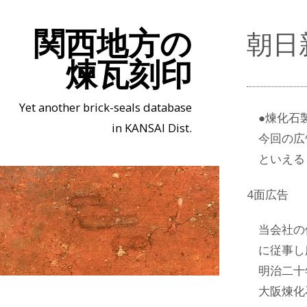
関西地方の
朝日
煉瓦刻印
Yet another brick-seals database
●煉化石
in KANSAI Dist.
今回の広
といえる
4面広告
当会社の
に従事し
明治二十
大阪煉化