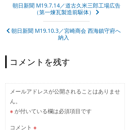
投
朝日新聞 M19.7.14／道古久米三郎工場広告
（第一煉瓦製造前駆体）
稿
ナ
朝日新聞 M19.10.3／宮崎商会 西海鎮守府へ
ビ
納入
ゲ
ー
コメントを残す
シ
ョ
ン
メールアドレスが公開されることはありませ
ん。
※
が付いている欄は必須項目です
コメント
※