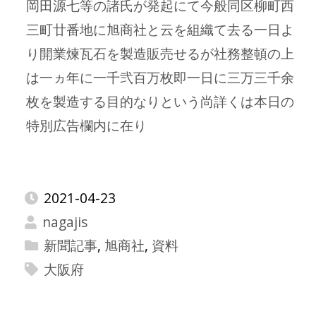
岡田源七等の諸氏が発起にて今般同区柳町西
三町廿番地に旭商社と云を組織て去る一日よ
り開業煉瓦石を製造販売せるが社務整頓の上
は一ヵ年に一千弐百万枚即一日に三万三千余
枚を製造する目的なりという尚詳くは本日の
特別広告欄内に在り
2021-04-23
nagajis
新聞記事
,
旭商社
,
資料
大阪府