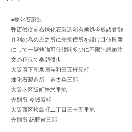
●煉化石製造
弊店儀従前右煉化石製造罷有候処今般諸君御
弁利の為め左之所に売捌便所を設け且値段廉
にして一層勉強可仕候間多少に不限陸続御注
文の程伏て奉願候也
大阪府下和泉国岸和田五軒屋町
煉化石製造所 道古粂三郎
大阪南区阪町拾弐番地
売捌所 今城素輔
大阪西区松島町二丁目三十五番地
売捌所 紀野吉三郎