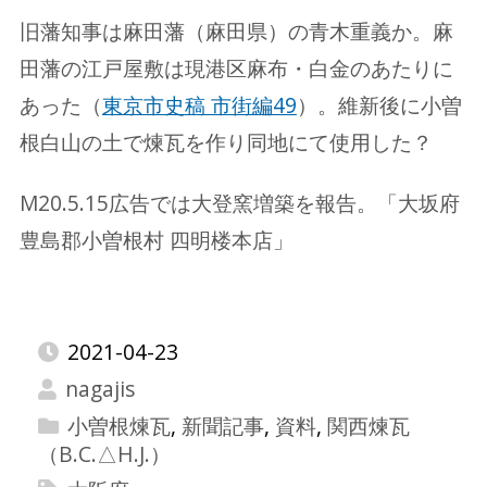
旧藩知事は麻田藩（麻田県）の青木重義か。麻
田藩の江戸屋敷は現港区麻布・白金のあたりに
あった（
東京市史稿 市街編49
）。維新後に小曽
根白山の土で煉瓦を作り同地にて使用した？
M20.5.15広告では大登窯増築を報告。「大坂府
豊島郡小曽根村 四明楼本店」
2021-04-23
nagajis
小曽根煉瓦
,
新聞記事
,
資料
,
関西煉瓦
（B.C.△H.J.）