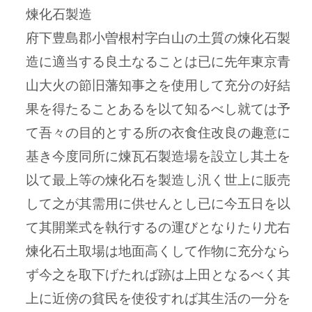
煉化石製造
府下豊島郡小曽根村字白山の土質の煉化石製
造に適当する良土なることは已に先年東京青
山大火の節旧藩知事之を使用して充分の好結
果を得たることあるを以て知るべし就ては予
て吾々の目的とする所の衣食住改良の趣意に
基き今度同所に煉瓦石製造場を設立し其土を
以て最上等の煉化石を製造し汎く世上に販売
して之が其需用に供せんとし已に今五日を以
て其開業式を執行するの運びとなりたり尤右
煉化石土取場は地面高くして作物に充分なら
ず今之を取下げたれば跡は上田となるべく其
上に近傍の貧民を使役すれば其生活の一分を