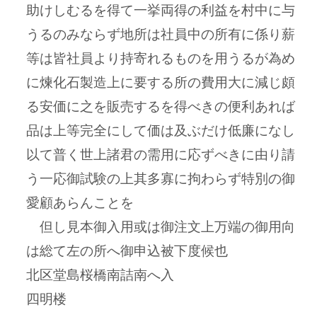
助けしむるを得て一挙両得の利益を村中に与
うるのみならず地所は社員中の所有に係り薪
等は皆社員より持寄れるものを用うるが為め
に煉化石製造上に要する所の費用大に減じ頗
る安価に之を販売するを得べきの便利あれば
品は上等完全にして価は及ぶだけ低廉になし
以て普く世上諸君の需用に応ずべきに由り請
う一応御試験の上其多寡に拘わらず特別の御
愛顧あらんことを
但し見本御入用或は御注文上万端の御用向
は総て左の所へ御申込被下度候也
北区堂島桜橋南詰南へ入
四明楼