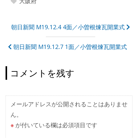
大阪府
投
朝日新聞 M19.12.4 4面／小曽根煉瓦開業式
稿
朝日新聞 M19.12.7 1面／小曽根煉瓦開業式
ナ
ビ
コメントを残す
ゲ
ー
シ
メールアドレスが公開されることはありませ
ョ
ん。
ン
※
が付いている欄は必須項目です