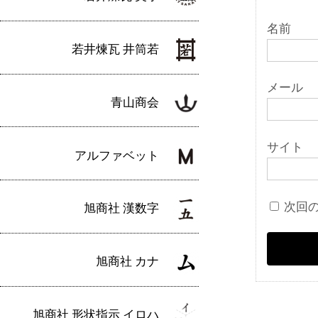
名前
若井煉瓦 井筒若
メール
青山商会
サイト
アルファベット
次回
旭商社 漢数字
旭商社 カナ
旭商社 形状指示 イロハ