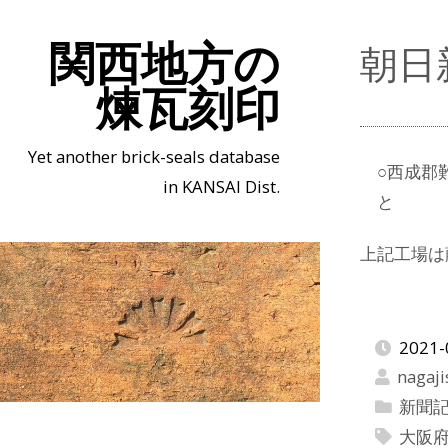
関西地方の
朝日
煉瓦刻印
Yet another brick-seals database
○西成郡
in KANSAI Dist.
と
上記工場は
2021-
nagaji
新聞
大阪