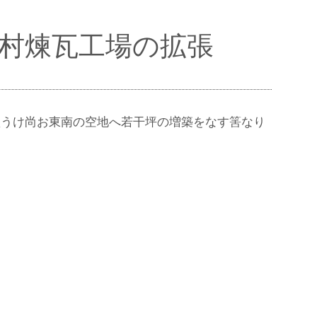
／難波村煉瓦工場の拡張
買うけ尚お東南の空地へ若干坪の増築をなす筈なり