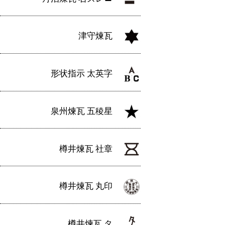
津守煉瓦
形状指示 太英字
泉州煉瓦 五稜星
樽井煉瓦 社章
樽井煉瓦 丸印
樽井煉瓦 タ