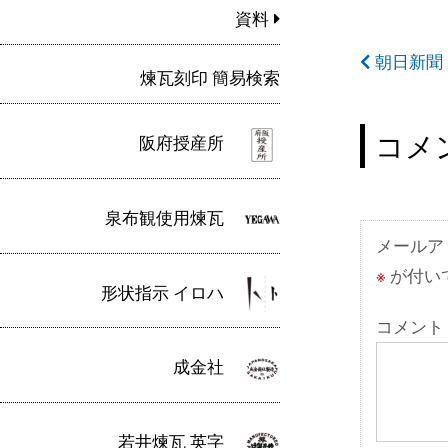
資料
投
朝日新聞 
煉瓦刻印 簡易検索
稿
ナ
コメ
阪府授産所
ビ
ゲ
泉布観使用煉瓦
ー
メールア
※
が付い
シ
形状指示 イロハ
ョ
コメント
ン
成金社
若井煉瓦 英字