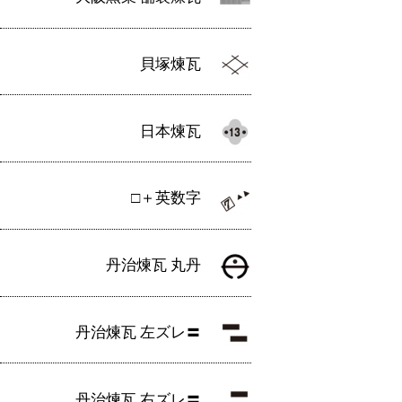
貝塚煉瓦
日本煉瓦
□＋英数字
丹治煉瓦 丸丹
丹治煉瓦 左ズレ〓
丹治煉瓦 右ズレ〓