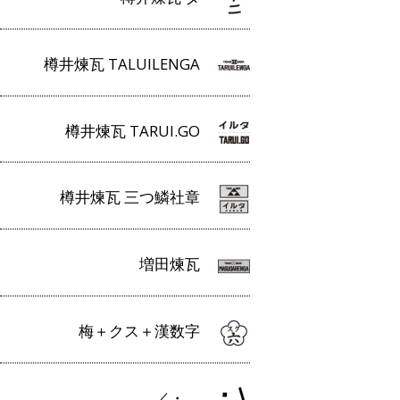
樽井煉瓦 TALUILENGA
樽井煉瓦 TARUI.GO
樽井煉瓦 三つ鱗社章
増田煉瓦
梅＋クス＋漢数字
／・＿