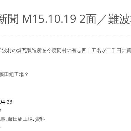
新聞 M15.10.19 2面
難波村の煉瓦製造所を今度同村の有志四十五名が二千円に
藤田組工場？
04-23
s
記事
,
藤田組工場
,
資料
府