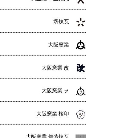
堺煉瓦
大阪窯業
大阪窯業 改
大阪窯業 ヲ
大阪窯業 桜印
大阪窯業 舗装煉瓦