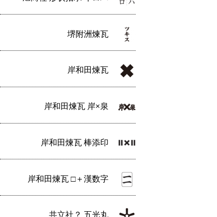
堺附洲煉瓦
岸和田煉瓦
岸和田煉瓦 岸×泉
岸和田煉瓦 棒添印
岸和田煉瓦 □＋漢数字
共立社？ 五光丸