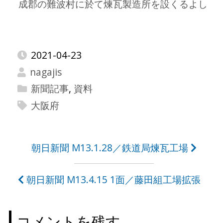
成郡の難波村に於て煉瓦製造所を設くるよし
2021-04-23
nagajis
新聞記事
,
資料
大阪府
投
朝日新聞 M13.1.28／鉄道局煉瓦工場
稿
朝日新聞 M13.4.15 1面／藤田組工場拡張
ナ
ビ
コメントを残す