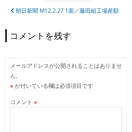
稿
朝日新聞 M12.2.27 1面／藤田組工場産額
ナ
ビ
コメントを残す
ゲ
ー
シ
メールアドレスが公開されることはありませ
ョ
ん。
ン
※
が付いている欄は必須項目です
コメント
※