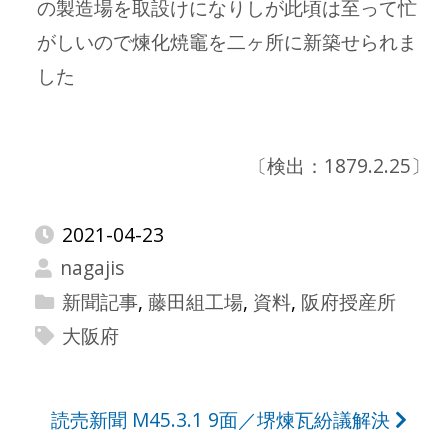
の製造場を取設けになりしが此頃は至って忙
がしいので煉化焼竈を二ヶ所に新築せられま
した
〔検出：1879.2.25〕
2021-04-23
nagajis
新聞記事
,
藤田組工場
,
資料
,
阪府授産所
大阪府
投
読売新聞 M45.3.1 9面／堺煉瓦紛議解決