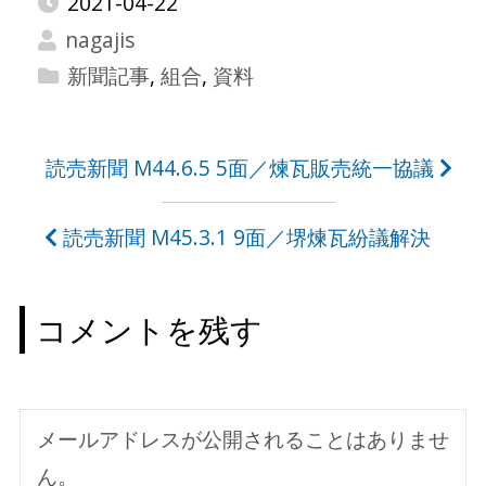
2021-04-22
nagajis
新聞記事
,
組合
,
資料
投
読売新聞 M44.6.5 5面／煉瓦販売統一協議
稿
読売新聞 M45.3.1 9面／堺煉瓦紛議解決
ナ
ビ
コメントを残す
ゲ
ー
シ
メールアドレスが公開されることはありませ
ョ
ん。