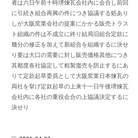
者は六日午前十時堺煉瓦会社内に会合し前回
に引続き組合再興の件につき協議する処あり
しが大阪窯業会社の提案にかかる販売トラス
ト組織の件は不成立に終り結局旧組合定款に
幾分の修正を加えて新組合を組織するに決せ
り要は大口の需要に対し販売価格其他につき
其都度各社協定して粗製濫売を防止するにあ
りて定款起草委員として大阪窯業日本煉瓦の
両社を挙げ定款起草の上来十一日午後堺煉瓦
会社内に各社の重役会合の上協議決定するに
決せり