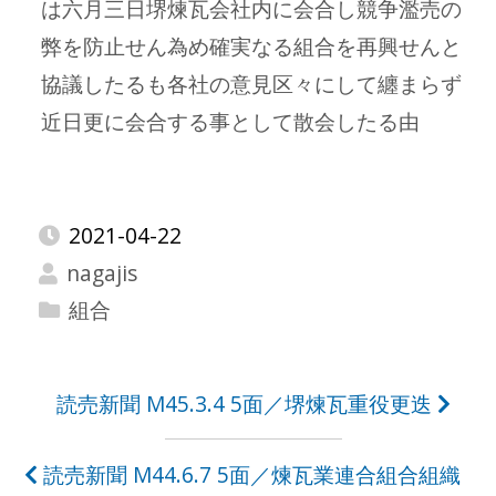
は六月三日堺煉瓦会社内に会合し競争濫売の
弊を防止せん為め確実なる組合を再興せんと
協議したるも各社の意見区々にして纏まらず
近日更に会合する事として散会したる由
2021-04-22
nagajis
組合
投
読売新聞 M45.3.4 5面／堺煉瓦重役更迭
稿
読売新聞 M44.6.7 5面／煉瓦業連合組合組織
ナ