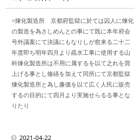
○煉化製造所 京都府監獄に於ては囚人に煉化
の製造を為さしめんとの事にて既に本年府会
号外議案にて決議にもなりしが愈来る二十二
年度即ち明年四月より疏水工事に使用する山
科煉化製造所は不用に属するを以て之れを買
上げる事とし修繕を加えて同所にて京都監獄
煉化製造所と為し廉価を以て広く人民に販売
するの目的にて四月より実施せらるる事とな
りたり
2021-04-22