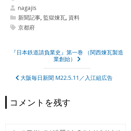
nagajis
新聞記事
,
監獄煉瓦
,
資料
京都府
投
『日本鉄道請負業史』第一巻 （関西煉瓦製造
業創始）
稿
ナ
大阪毎日新聞 M22.5.11／入江組広告
ビ
ゲ
コメントを残す
ー
シ
ョ