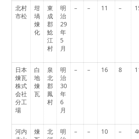
北村
坩
東
明
–
–
11
–
1
市松
堝
成
治
煉
郡
29
化
鯰
年
江
5
村
月
日本
白
泉
明
–
–
16
8
1
煉瓦
地
北
治
株式
煉
郡
30
会社
瓦
鳳
年
分工
村
6
場
月
河内
煉
北
明
–
–
10
–
4