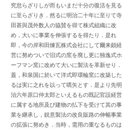
究怠らざりしが而もいまだ十分の復活を見る
に至らざりき．然るに明治二十年に至りて寺
田甚與茂外数人の協賛を得て株式組織に改
め，大いに事業を伸張するを得たり．是れ
即，今の岸和田煉瓦株式会社にして爾来頗経
営に努めついで旧式の窯を廃し更に独逸式ホ
ーフマン窯に改めて大いに製法を革新せり．
蓋，和泉国に於いて洋式即環輪窯に改築した
るは実に之れを以って嚆矢とす．是より先明
治六年原口仲太郎といえるもの既記官設経営
に属する地所及び建物の払下を受けて其の事
業を継承し，鋭意製法の改良販路の伸暢事業
の拡張に努めき．当時，需用の重なるものは