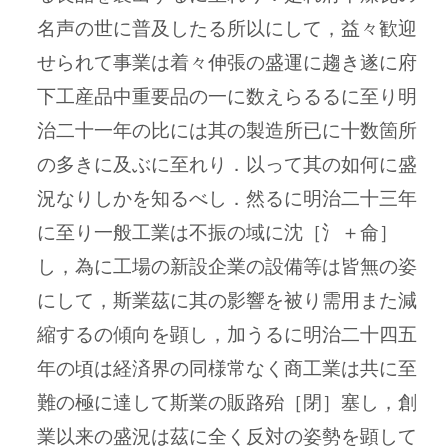
名声の世に普及したる所以にして，益々歓迎
せられて事業は着々伸張の盛運に趨き遂に府
下工産品中重要品の一に数えらるるに至り明
治二十一年の比には其の製造所已に十数箇所
の多きに及ぶに至れり．以って其の如何に盛
況なりしかを知るべし．然るに明治二十三年
に至り一般工業は不振の域に沈［氵＋侖］
し，為に工場の新設企業の設備等は皆無の姿
にして，斯業茲に其の影響を被り需用また減
縮するの傾向を顕し，加うるに明治二十四五
年の頃は経済界の同様常なく商工業は共に至
難の極に達して斯業の販路殆［閉］塞し，創
業以来の盛況は茲に全く反対の姿勢を顕して