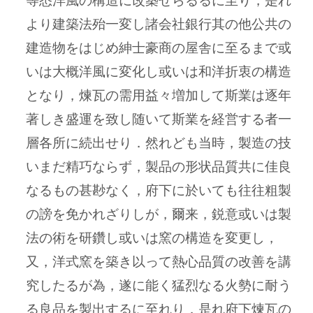
より建築法殆一変し諸会社銀行其の他公共の
建造物をはじめ紳士豪商の屋舎に至るまで或
いは大概洋風に変化し或いは和洋折衷の構造
となり，煉瓦の需用益々増加して斯業は逐年
著しき盛運を致し随いて斯業を経営する者一
層各所に続出せり．然れども当時，製造の技
いまだ精巧ならず，製品の形状品質共に佳良
なるもの甚尠なく，府下に於いても往往粗製
の謗を免かれざりしが，爾来，鋭意或いは製
法の術を研鑽し或いは窯の構造を変更し，
又，洋式窯を築き以って熱心品質の改善を講
究したるが為，遂に能く猛烈なる火勢に耐う
る良品を製出するに至れり．是れ府下煉瓦の