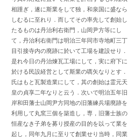
相踵ぎ，遂に斯業をして独，和泉国に盛なら
しむるに至れり．而してその率先して創始し
たるものは丹治利右衛門，山岡尹方等にし
て，丹治利右衛門は明治三年同市寺地町三丁
目引接寺内の廃跡に於いて工場を建設せり．
是れ今日の丹治煉瓦工場にして，実に府下に
於ける民設経営として斯業の嚆矢なりとす．
氏はもと瓦製造業にして，其の創始は霊元天
皇の貞享二年なりと云う．次いで明治五年旧
岸和田藩士山岡尹方同地の旧藩練兵場廃跡を
利用して丸窯三個を築造し，専，旧藩士族の
恒産なき子弟を募り授産の目的を以って業を
起し，同年九月に至りて創業せり当時，同業