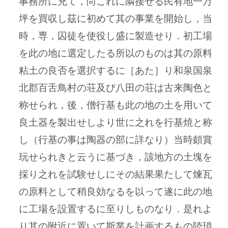
事務所に充て，尚これに隣接せる民有地一万
坪を買収し茲に初めて其の事業を開始し，当
時，専，囚徒を使役し盛に製造せり．初工場
を此の地に選定したる所以のものは其の原料
粘土の良否を選択するに［あた］り和泉国泉
北郡百舌鳥村の荘及び八田の荘は古来陶色と
称せられ，後，僧行基も此の地の土を用いて
良土器を製出せしより世に之れを行基焼と称
し（行基の事は陶器の部に詳なり）当時頗賞
玩せられきと云うに基づき，該地方の土塊を
採り之れを試験せしにその結果果たして煉瓦
の原料として稍良効なるを以って遂に此の地
に工場を設置するに至りしものなり．是れよ
り其の附近に置いて斯業を計画するもの陸瑣