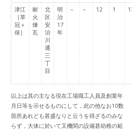
津江
耐
北
明
–
–
12
1
1
［草
火
区
治
冠＋
煉
安
17
保］
瓦
治
年
川
通
三
丁
目
以上は其の主なる現在工場職工人員及創業年
月日等を示せるものにして，此の他なお10数
箇所あれども甚盛なりと云うを得ざるのみな
らず，大体に於いて又機関の設備甚幼稚の範