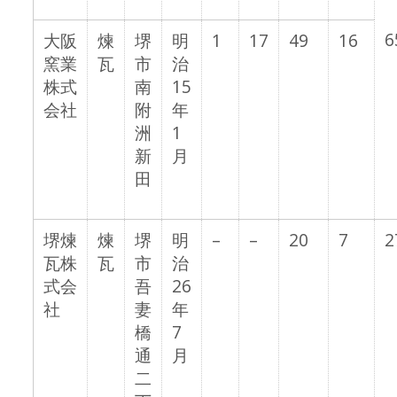
6
大阪
煉
堺
明
1
17
49
16
窯業
瓦
市
治
株式
南
15
会社
附
年
洲
1
新
月
田
堺煉
煉
堺
明
–
–
20
7
2
瓦株
瓦
市
治
式会
吾
26
社
妻
年
橋
7
通
月
二