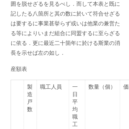
囲を脱せざるを見るべし．而して本表と既に
記したる八箇所と其の数に於いて符合せざる
は要するに事業甚挙らず或いは他業の兼営た
る等によりいまだ組合に同盟するに至らざる
に依る．更に最近二十箇年に於ける斯業の消
長を示せば左の如し．
産額表
製
職工人員
一
数量（個）
価
造
日
戸
平
数
均
職
工