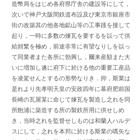
造幣局をはじめ各府県庁舎の建設等にして，
次いで神戸大阪間鉄道布設及び東京市銀座市
街の改築其の他各地鉱山等の工事踵を接して
起り，一時に多数の煉瓦を要するを以って供
給頻繁を極め，前途非常に有望なりしを以っ
て同業者また各所に勃興し，爾来産額また大
いに増加し遂に府下に於ける他の重要工産品
を凌駕せんとするの形勢なりき．抑，斯業は
是れより先孝明天皇の安政四年に幕府肥前国
長崎の瓦屋某に命じて煉瓦を製造し之れを同
所飽浦に築造する所の製鉄所用に供せしめ
き，当時之れを監督せしものは和蘭人ハルデ
スにして，之れを本邦に於ける斯業の嚆矢な