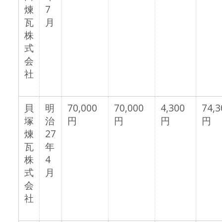
煉
7
瓦
月
株
式
会
社
貝
明
70,000
70,000
4,300
74,3
塚
治
円
円
円
円
煉
27
瓦
年
株
4
式
月
会
社