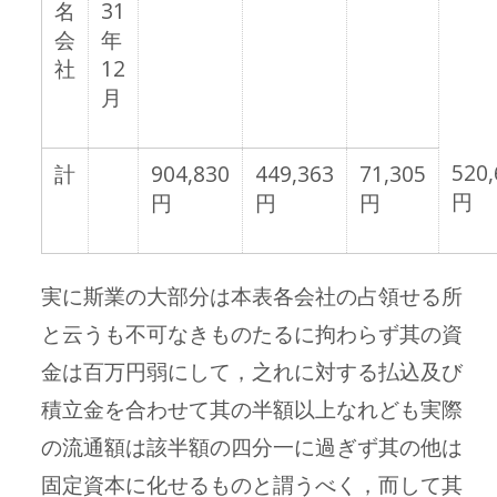
名
31
会
年
社
12
月
520,
計
904,830
449,363
71,305
円
円
円
円
実に斯業の大部分は本表各会社の占領せる所
と云うも不可なきものたるに拘わらず其の資
金は百万円弱にして，之れに対する払込及び
積立金を合わせて其の半額以上なれども実際
の流通額は該半額の四分一に過ぎず其の他は
固定資本に化せるものと謂うべく，而して其