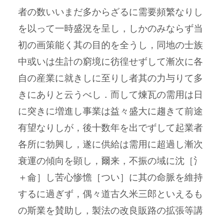
者の数いいまだ多からざるに需要頻繁なりし
を以って一時盛況を呈し，しかのみならず当
初の画策能く其の目的を全うし，同地の士族
中或いは生計の窮境に彷徨せずして漸次に各
自の産業に就きしに至りし者其の力与りて多
きにありと云うべし．而して煉瓦の需用は日
に突きに増進し事業は益々盛大に趨きて前途
有望なりしが，後十数年を出でずして起業者
各所に勃興し，遂に供給は需用に超過し漸次
衰運の傾向を顕し，爾来，不振の域に沈［氵
＋侖］し苦心惨憺［つい］に其の命脈を維持
するに過ぎず，偶々道古久米三郎といえるも
の斯業を賛助し，製法の改良販路の拡張等講