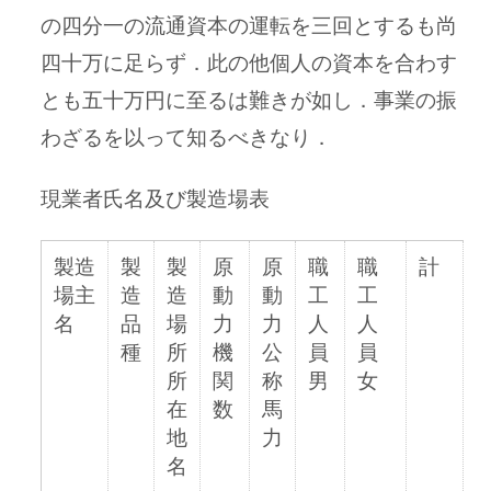
の四分一の流通資本の運転を三回とするも尚
四十万に足らず．此の他個人の資本を合わす
とも五十万円に至るは難きが如し．事業の振
わざるを以って知るべきなり．
現業者氏名及び製造場表
製造
製
製
原
原
職
職
計
場主
造
造
動
動
工
工
名
品
場
力
力
人
人
種
所
機
公
員
員
所
関
称
男
女
在
数
馬
地
力
名