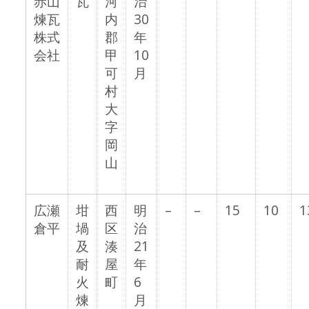
赤山
瓦
河
治
煉瓦
内
30
株式
郡
年
会社
甲
10
可
月
村
大
字
岡
山
広瀬
坩
西
明
–
–
15
10
1
倉平
堝
区
治
及
湊
21
耐
屋
年
火
町
6
煉
月