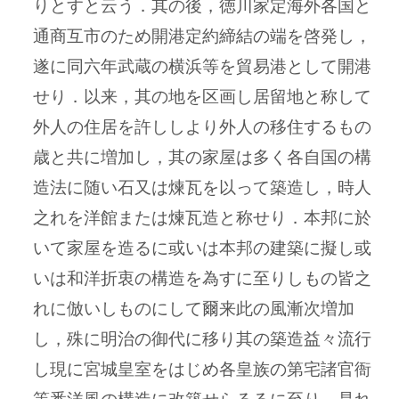
りとすと云う．其の後，徳川家定海外各国と
通商互市のため開港定約締結の端を啓発し，
遂に同六年武蔵の横浜等を貿易港として開港
せり．以来，其の地を区画し居留地と称して
外人の住居を許ししより外人の移住するもの
歳と共に増加し，其の家屋は多く各自国の構
造法に随い石又は煉瓦を以って築造し，時人
之れを洋館または煉瓦造と称せり．本邦に於
いて家屋を造るに或いは本邦の建築に擬し或
いは和洋折衷の構造を為すに至りしもの皆之
れに倣いしものにして爾来此の風漸次増加
し，殊に明治の御代に移り其の築造益々流行
し現に宮城皇室をはじめ各皇族の第宅諸官衙
等悉洋風の構造に改築せらるるに至り，是れ