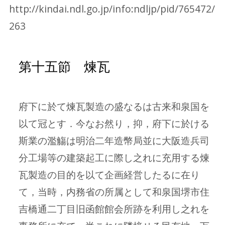
http://kindai.ndl.go.jp/info:ndljp/pid/765472/
263
第十五節 煉瓦
府下に於て煉瓦製造の盛なるは古来和泉国を
以て冠とす．今なお然り，抑，府下に於ける
斯業の濫觴は明治二年造幣局並に大阪造兵司
分工場等の建築起工に際し之れに充用する煉
瓦製造の目的を以て企画経営したるに在り
て，当時，内務省の所属として和泉国堺市住
吉橋通二丁目旧函館館会所跡を利用し之れを