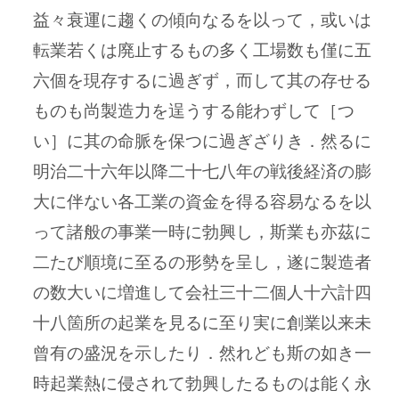
益々衰運に趨くの傾向なるを以って，或いは
転業若くは廃止するもの多く工場数も僅に五
六個を現存するに過ぎず，而して其の存せる
ものも尚製造力を逞うする能わずして［つ
い］に其の命脈を保つに過ぎざりき．然るに
明治二十六年以降二十七八年の戦後経済の膨
大に伴ない各工業の資金を得る容易なるを以
って諸般の事業一時に勃興し，斯業も亦茲に
二たび順境に至るの形勢を呈し，遂に製造者
の数大いに増進して会社三十二個人十六計四
十八箇所の起業を見るに至り実に創業以来未
曾有の盛況を示したり．然れども斯の如き一
時起業熱に侵されて勃興したるものは能く永