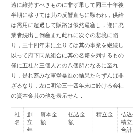
遠に維持すべきものに非ず果して同三十年後
半期に移りては其の反響直ちに顕われ，供給
は需用に超過して販路は俄然逼塞し，遂に廃
業者続出し倒産また此れに次ぐの悲境に陥
り，三十四年末に至りては其の事業を継続し
以って府下同業組合に其の名籍を列するもの
僅に五社と三個人との八個所となるに至れ
り．是れ蓋みな軍挙暴進の結果たらずんば非
ざるなり．左に明治三十四年末に於ける会社
の資本金其の他を表示せん．
社
創
資本金
払込金
積立金
払込
名
立
額
額
積立
年
合計