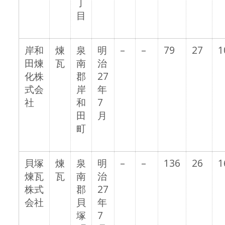
丁
目
岸和
煉
泉
明
–
–
79
27
1
田煉
瓦
南
治
化株
郡
27
式会
岸
年
社
和
7
田
月
町
貝塚
煉
泉
明
–
–
136
26
1
煉瓦
瓦
南
治
株式
郡
27
会社
貝
年
塚
7