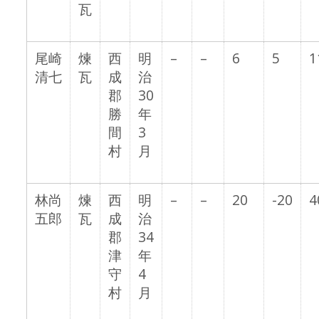
瓦
尾崎
煉
西
明
–
–
6
5
1
清七
瓦
成
治
郡
30
勝
年
間
3
村
月
林尚
煉
西
明
–
–
20
-20
4
五郎
瓦
成
治
郡
34
津
年
守
4
村
月