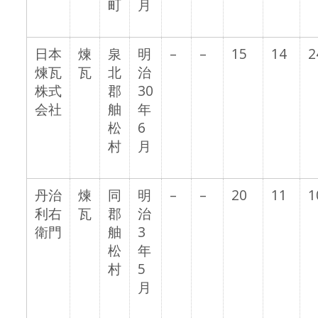
町
月
日本
煉
泉
明
–
–
15
14
2
煉瓦
瓦
北
治
株式
郡
30
会社
舳
年
松
6
村
月
丹治
煉
同
明
–
–
20
11
1
利右
瓦
郡
治
衛門
舳
3
松
年
村
5
月