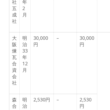
社
年
五
2
成
月
社
大
明
30,000
–
30,000
阪
治
円
円
煉
33
瓦
年
合
12
資
月
会
社
森
明
2,530円
–
2,530
合
治
円