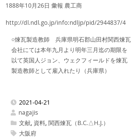
1888年10月26日 彙報 農工商
http://dl.ndl.go.jp/info:ndljp/pid/2944837/4
○煉瓦製造教師 兵庫県明石郡山田村関西煉瓦
会社にては本年九月より明年三月迄の期限を
以て英国人ジョン、ウェクフィールドを煉瓦
製造教師として雇入れたり（兵庫県）
2021-04-21
nagajis
文献
,
資料
,
関西煉瓦（B.C.△H.J.）
大阪府