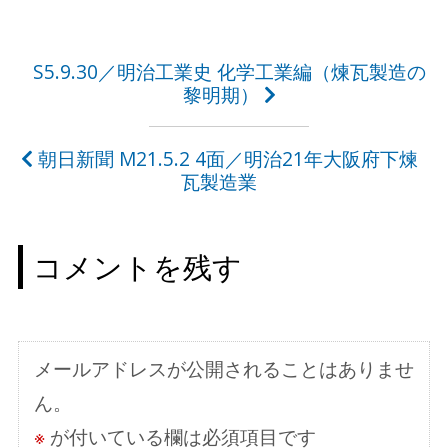
投
S5.9.30／明治工業史 化学工業編（煉瓦製造の
黎明期）
稿
ナ
朝日新聞 M21.5.2 4面／明治21年大阪府下煉
ビ
瓦製造業
ゲ
ー
コメントを残す
シ
ョ
ン
メールアドレスが公開されることはありませ
ん。
※
が付いている欄は必須項目です