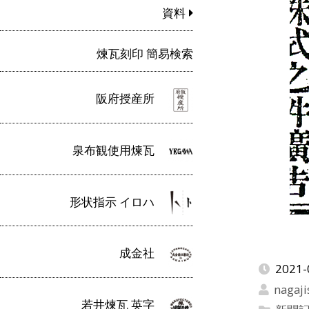
資料
煉瓦刻印 簡易検索
阪府授産所
泉布観使用煉瓦
形状指示 イロハ
成金社
2021-
nagaji
若井煉瓦 英字