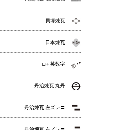
貝塚煉瓦
日本煉瓦
□＋英数字
丹治煉瓦 丸丹
丹治煉瓦 左ズレ〓
丹治煉瓦 右ズレ〓