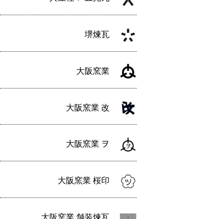
堺煉瓦
大阪窯業
大阪窯業 改
大阪窯業 ヲ
大阪窯業 桜印
大阪窯業 舗装煉瓦