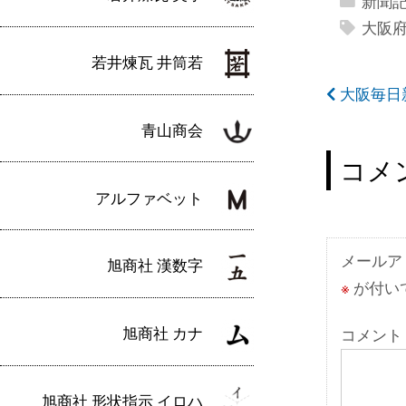
新聞
大阪
若井煉瓦 井筒若
投
大阪毎日新
稿
青山商会
ナ
コメ
ビ
アルファベット
ゲ
ー
メールア
旭商社 漢数字
※
が付い
シ
ョ
旭商社 カナ
コメント
ン
旭商社 形状指示 イロハ