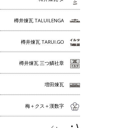
樽井煉瓦 TALUILENGA
樽井煉瓦 TARUI.GO
樽井煉瓦 三つ鱗社章
増田煉瓦
梅＋クス＋漢数字
／・＿