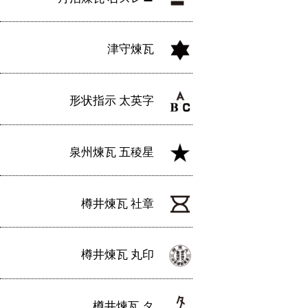
津守煉瓦
形状指示 太英字
泉州煉瓦 五稜星
樽井煉瓦 社章
樽井煉瓦 丸印
樽井煉瓦 タ