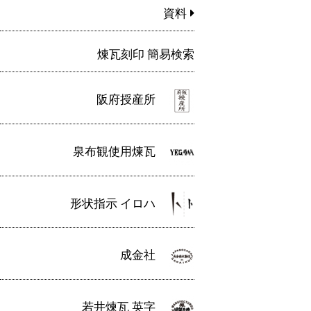
資料
煉瓦刻印 簡易検索
阪府授産所
泉布観使用煉瓦
形状指示 イロハ
成金社
若井煉瓦 英字