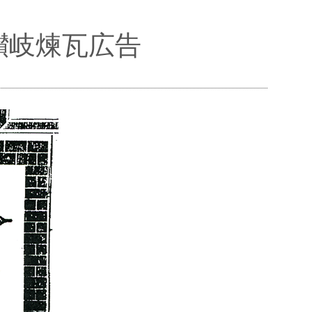
／讃岐煉瓦広告