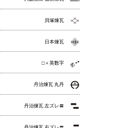
貝塚煉瓦
日本煉瓦
□＋英数字
丹治煉瓦 丸丹
丹治煉瓦 左ズレ〓
丹治煉瓦 右ズレ〓