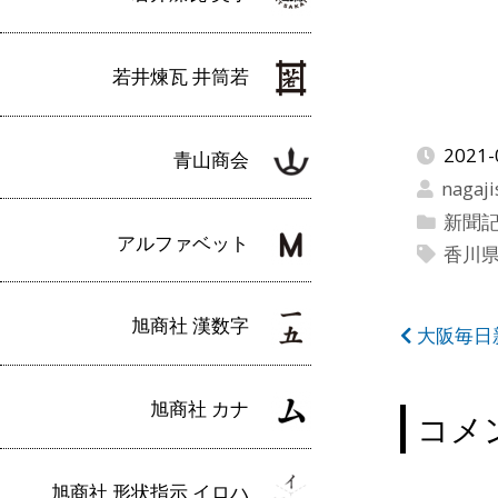
若井煉瓦 井筒若
2021-
青山商会
nagaji
新聞
アルファベット
香川
旭商社 漢数字
投
大阪毎日新
稿
旭商社 カナ
ナ
コメ
ビ
旭商社 形状指示 イロハ