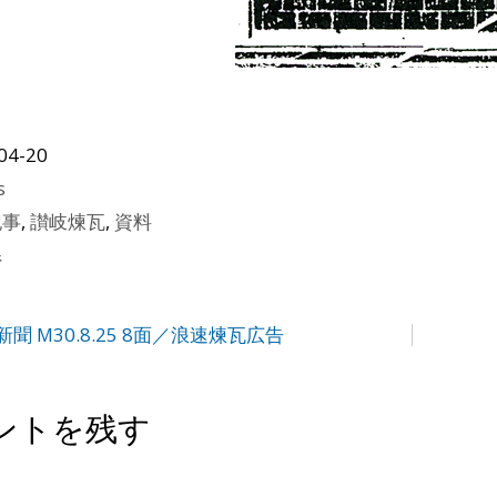
04-20
s
記事
,
讃岐煉瓦
,
資料
県
聞 M30.8.25 8面／浪速煉瓦広告
ントを残す