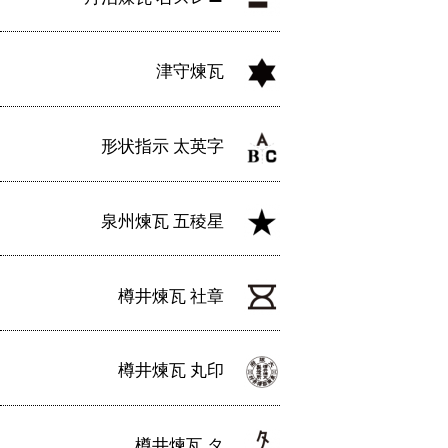
津守煉瓦
形状指示 太英字
泉州煉瓦 五稜星
樽井煉瓦 社章
樽井煉瓦 丸印
樽井煉瓦 タ