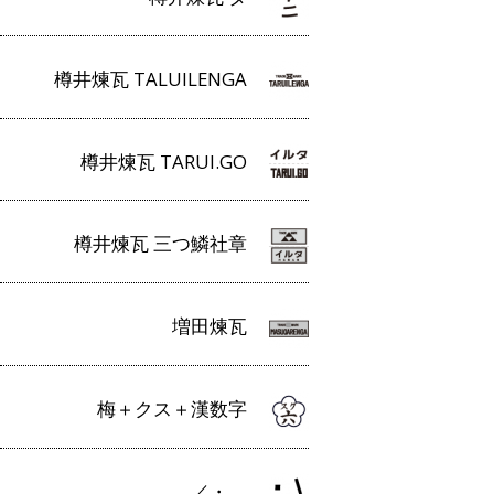
樽井煉瓦 TALUILENGA
樽井煉瓦 TARUI.GO
樽井煉瓦 三つ鱗社章
増田煉瓦
梅＋クス＋漢数字
／・＿