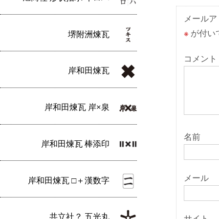
ゲ
ー
メールア
※
が付い
堺附洲煉瓦
シ
ョ
コメント
岸和田煉瓦
ン
岸和田煉瓦 岸×泉
名前
岸和田煉瓦 棒添印
メール
岸和田煉瓦 □＋漢数字
共立社？ 五光丸
サイト