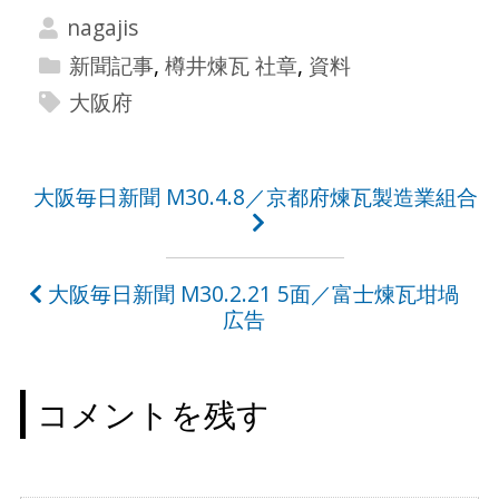
nagajis
新聞記事
,
樽井煉瓦 社章
,
資料
大阪府
投
大阪毎日新聞 M30.4.8／京都府煉瓦製造業組合
稿
ナ
大阪毎日新聞 M30.2.21 5面／富士煉瓦坩堝
ビ
広告
ゲ
ー
コメントを残す
シ
ョ