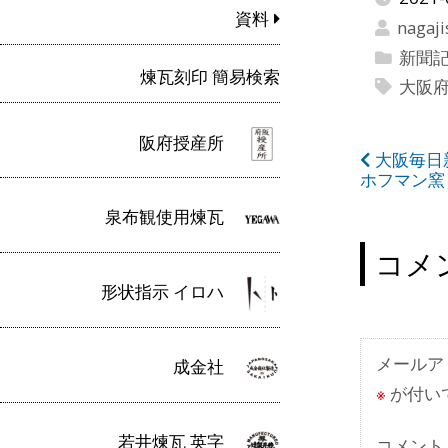
資料
nagaji
新聞
煉瓦刻印 簡易検索
大阪
阪府授産所
投
大阪毎日新
ホフマン窯
稿
泉布観使用煉瓦
ナ
コメ
ビ
形状指示 イロハ
ゲ
ー
メールア
成金社
シ
※
が付い
ョ
若井煉瓦 英字
コメント