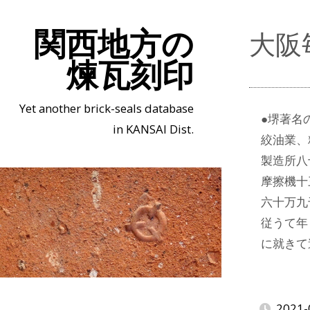
関西地方の
大阪
煉瓦刻印
Yet another brick-seals database
●堺著名
in KANSAI Dist.
絞油業、
製造所八
摩擦機十
六十万九
従うて年
に就きて
2021-