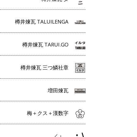
樽井煉瓦 TALUILENGA
樽井煉瓦 TARUI.GO
樽井煉瓦 三つ鱗社章
増田煉瓦
梅＋クス＋漢数字
／・＿