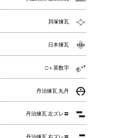
貝塚煉瓦
日本煉瓦
□＋英数字
丹治煉瓦 丸丹
丹治煉瓦 左ズレ〓
丹治煉瓦 右ズレ〓