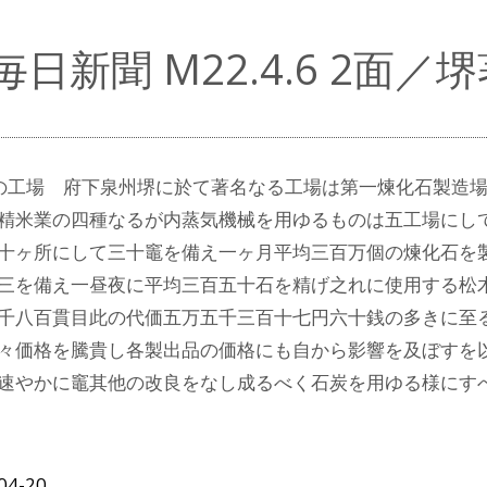
毎日新聞 M22.4.6 2面
の工場 府下泉州堺に於て著名なる工場は第一煉化石製造
精米業の四種なるが内蒸気機械を用ゆるものは五工場にし
十ヶ所にして三十竈を備え一ヶ月平均三百万個の煉化石を
三を備え一昼夜に平均三百五十石を精げ之れに使用する松
千八百貫目此の代価五万五千三百十七円六十銭の多きに至
々価格を騰貴し各製出品の価格にも自から影響を及ぼすを
速やかに竈其他の改良をなし成るべく石炭を用ゆる様にす
04-20