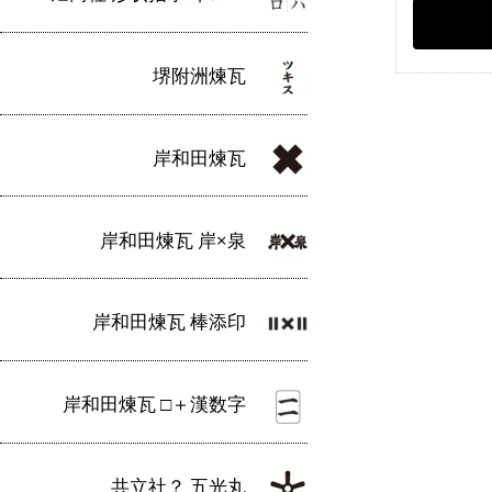
堺附洲煉瓦
岸和田煉瓦
岸和田煉瓦 岸×泉
岸和田煉瓦 棒添印
岸和田煉瓦 □＋漢数字
共立社？ 五光丸