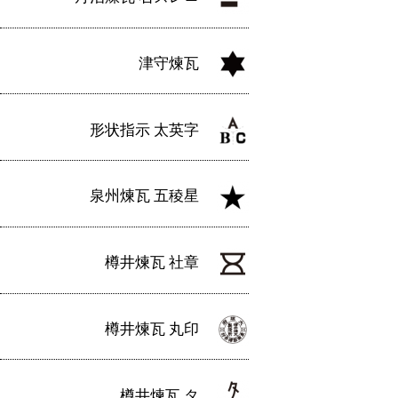
津守煉瓦
形状指示 太英字
泉州煉瓦 五稜星
樽井煉瓦 社章
樽井煉瓦 丸印
樽井煉瓦 タ