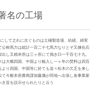
／堺著名の工場
場にして之れに次ぐものは土樋製造場、紡績、綿実
て公称馬力は総計一百二十七馬力なりとぞ又煉化石
製出し又精米所は三ヶ所にて搗き臼一千百七十九、
木は大概四国、中国より輸入し一ヶ年の焚料は四百
るより四国、中国等に於ても追々松木の欠乏を来し
以て今般本府農商課加藤属が同地へ出張し各事業家
べき旨を説示せられたりと云う