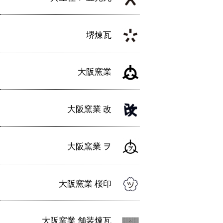
堺煉瓦
大阪窯業
大阪窯業 改
大阪窯業 ヲ
大阪窯業 桜印
大阪窯業 舗装煉瓦