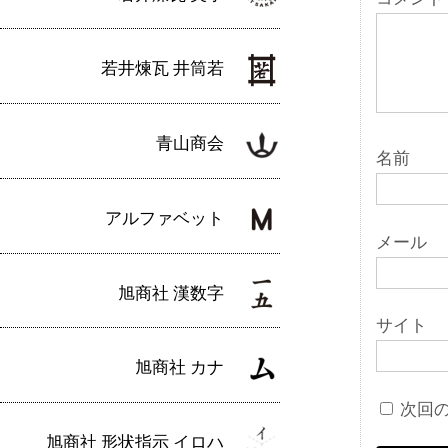
ン
若井煉瓦 井筒若
青山商会
名前
アルファベット
メール
旭商社 漢数字
サイト
旭商社 カナ
次回
旭商社 形状指示 イロハ