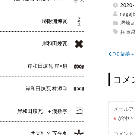
2020-
nagaji
堺附洲煉瓦
堺煉
兵庫
岸和田煉瓦
投
”松葉菱
稿
岸和田煉瓦 岸×泉
ナ
コメ
ビ
岸和田煉瓦 棒添印
ゲ
ー
メールア
岸和田煉瓦 □＋漢数字
※
が付い
シ
ョ
共立社？ 五光丸
コメント