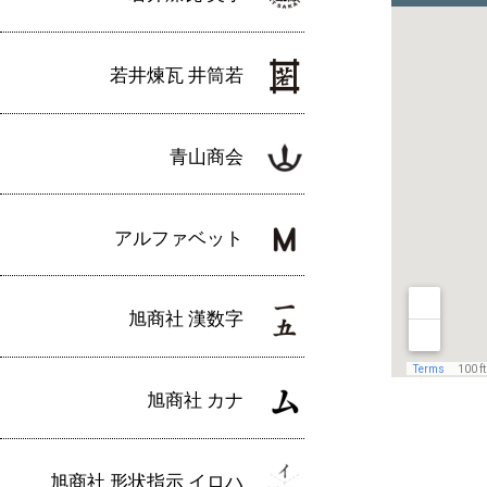
若井煉瓦 井筒若
青山商会
アルファベット
旭商社 漢数字
旭商社 カナ
旭商社 形状指示 イロハ