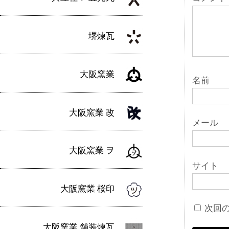
ン
堺煉瓦
大阪窯業
名前
大阪窯業 改
メール
大阪窯業 ヲ
サイト
大阪窯業 桜印
次回
大阪窯業 舗装煉瓦