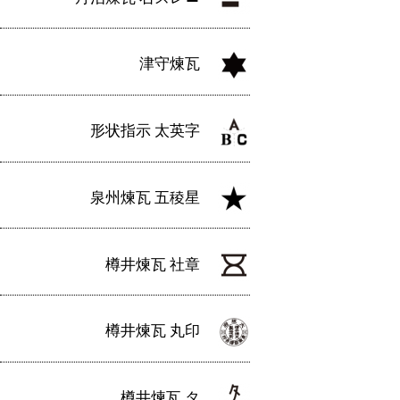
津守煉瓦
形状指示 太英字
泉州煉瓦 五稜星
樽井煉瓦 社章
樽井煉瓦 丸印
樽井煉瓦 タ