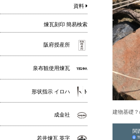
資料
煉瓦刻印 簡易検索
阪府授産所
泉布観使用煉瓦
形状指示 イロハ
建物基礎？
成金社
若井煉瓦 英字