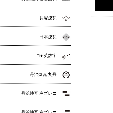
貝塚煉瓦
日本煉瓦
□＋英数字
丹治煉瓦 丸丹
丹治煉瓦 左ズレ〓
丹治煉瓦 右ズレ〓