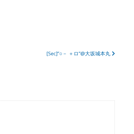
[Sec]”○－ ＋ロ”@大坂城本丸