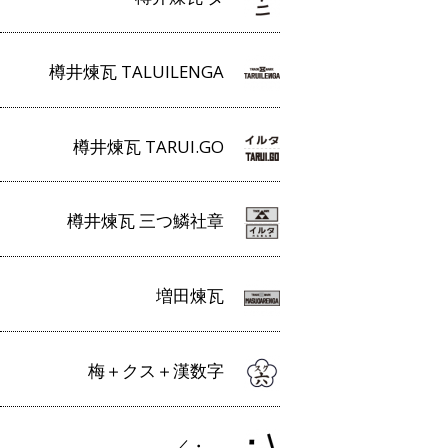
樽井煉瓦 TALUILENGA
樽井煉瓦 TARUI.GO
樽井煉瓦 三つ鱗社章
増田煉瓦
梅＋クス＋漢数字
／・＿