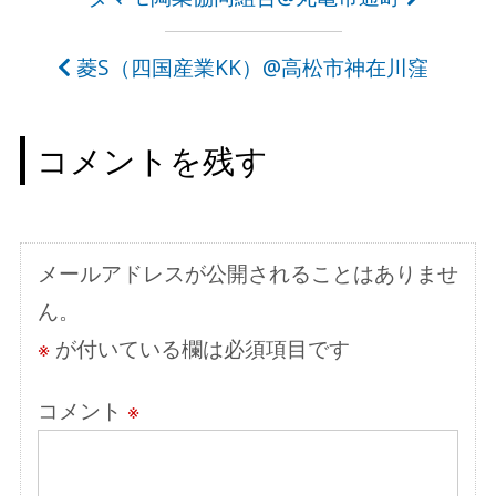
投
稿
菱S（四国産業KK）@高松市神在川窪
ナ
ビ
コメントを残す
ゲ
ー
シ
メールアドレスが公開されることはありませ
ョ
ん。
ン
※
が付いている欄は必須項目です
コメント
※