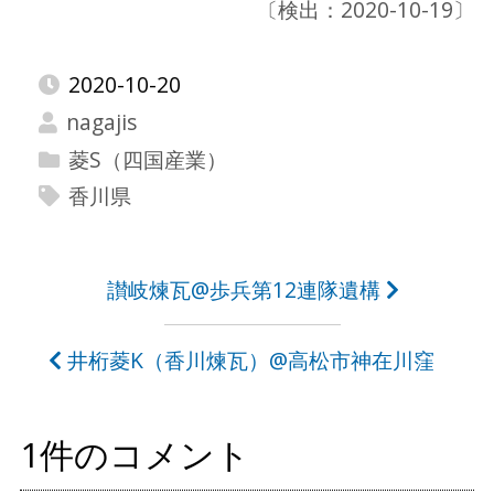
〔検出：2020-10-19〕
2020-10-20
nagajis
菱S（四国産業）
香川県
投
讃岐煉瓦@歩兵第12連隊遺構
稿
井桁菱K（香川煉瓦）@高松市神在川窪
ナ
ビ
1件のコメント
ゲ