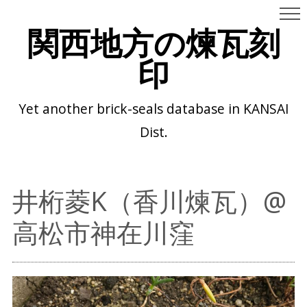
関西地方の煉瓦刻
印
Yet another brick-seals database in KANSAI
Dist.
井桁菱K（香川煉瓦）@
高松市神在川窪