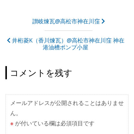
投
讃岐煉瓦@高松市神在川窪
稿
井桁菱K（香川煉瓦）@高松市神在川窪 神在
ナ
港油槽ポンプ小屋
ビ
ゲ
コメントを残す
ー
シ
ョ
メールアドレスが公開されることはありませ
ン
ん。
※
が付いている欄は必須項目です