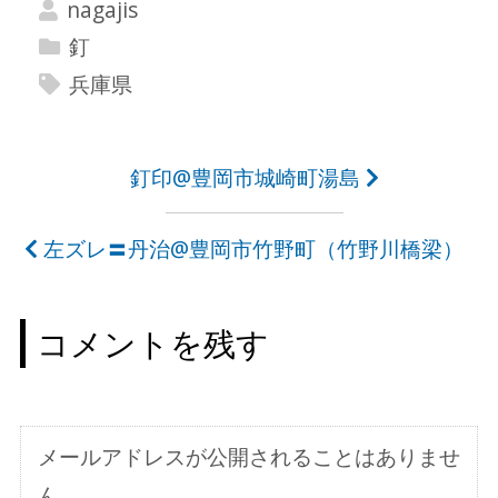
nagajis
釘
兵庫県
投
釘印@豊岡市城崎町湯島
稿
左ズレ〓丹治@豊岡市竹野町（竹野川橋梁）
ナ
ビ
コメントを残す
ゲ
ー
シ
メールアドレスが公開されることはありませ
ョ
ん。