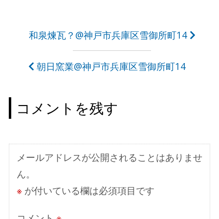
投
和泉煉瓦？@神戸市兵庫区雪御所町14
稿
朝日窯業@神戸市兵庫区雪御所町14
ナ
ビ
コメントを残す
ゲ
ー
シ
メールアドレスが公開されることはありませ
ョ
ん。
ン
※
が付いている欄は必須項目です
コメント
※