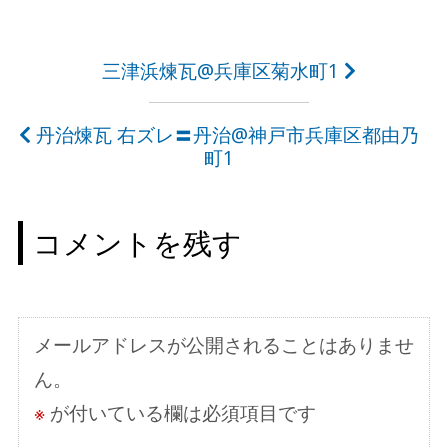
投
三津浜煉瓦@兵庫区菊水町1
稿
丹治煉瓦 右ズレ〓丹治@神戸市兵庫区都由乃
ナ
町1
ビ
ゲ
コメントを残す
ー
シ
ョ
メールアドレスが公開されることはありませ
ン
ん。
※
が付いている欄は必須項目です