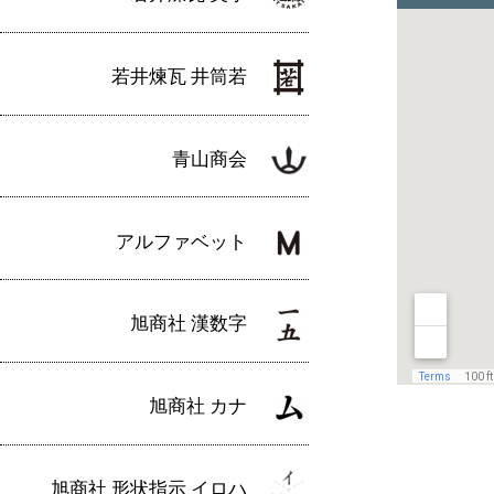
若井煉瓦 井筒若
青山商会
アルファベット
旭商社 漢数字
旭商社 カナ
旭商社 形状指示 イロハ