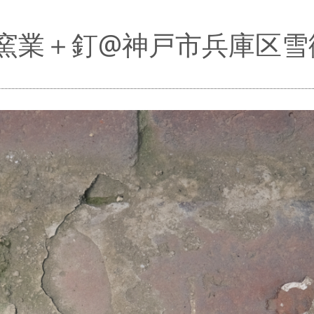
窯業＋釘@神戸市兵庫区雪