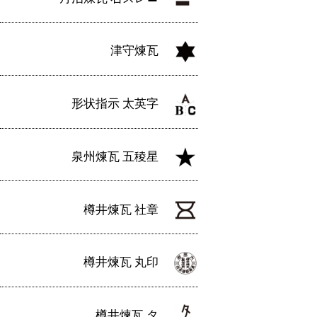
津守煉瓦
形状指示 太英字
泉州煉瓦 五稜星
樽井煉瓦 社章
樽井煉瓦 丸印
樽井煉瓦 タ