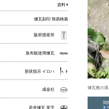
資料
煉瓦刻印 簡易検索
阪府授産所
泉布観使用煉瓦
形状指示 イロハ
煉瓦敷の溝
成金社
若井煉瓦 英字