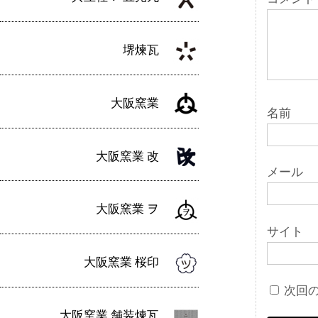
ン
堺煉瓦
大阪窯業
名前
大阪窯業 改
メール
大阪窯業 ヲ
サイト
大阪窯業 桜印
次回
大阪窯業 舗装煉瓦