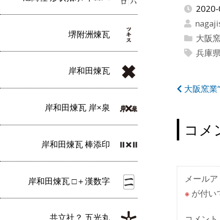
2020-
nagaji
堺附洲煉瓦
大阪
兵庫
岸和田煉瓦
投
大阪窯業
稿
岸和田煉瓦 岸×泉
ナ
コメ
ビ
岸和田煉瓦 棒添印
ゲ
ー
メールア
岸和田煉瓦 □＋漢数字
※
が付い
シ
ョ
共立社？ 五光丸
コメント