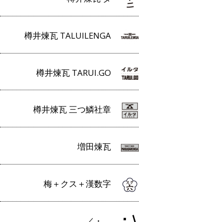
樽井煉瓦 TALUILENGA
樽井煉瓦 TARUI.GO
樽井煉瓦 三つ鱗社章
増田煉瓦
梅＋クス＋漢数字
／・＿