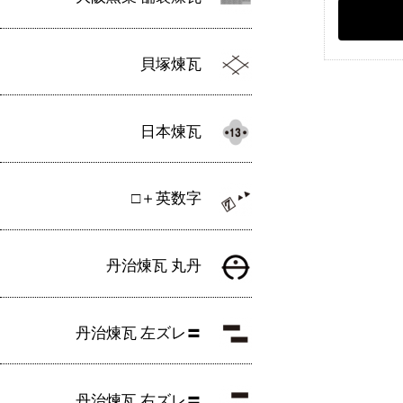
貝塚煉瓦
日本煉瓦
□＋英数字
丹治煉瓦 丸丹
丹治煉瓦 左ズレ〓
丹治煉瓦 右ズレ〓