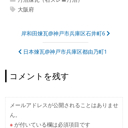
大阪府
投
岸和田煉瓦@神戸市兵庫区石井町6
稿
日本煉瓦@神戸市兵庫区都由乃町1
ナ
ビ
コメントを残す
ゲ
ー
シ
メールアドレスが公開されることはありませ
ョ
ん。
ン
※
が付いている欄は必須項目です