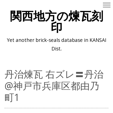
関西地方の煉瓦刻
印
Yet another brick-seals database in KANSAI
Dist.
丹治煉瓦 右ズレ〓丹治
@神戸市兵庫区都由乃
町1