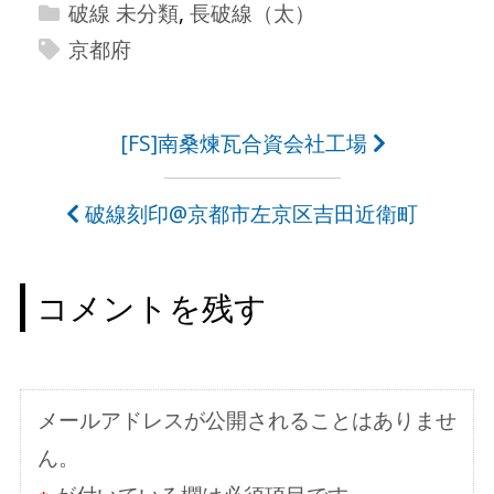
破線 未分類
,
長破線（太）
京都府
投
[FS]南桑煉瓦合資会社工場
稿
破線刻印@京都市左京区吉田近衛町
ナ
ビ
コメントを残す
ゲ
ー
シ
メールアドレスが公開されることはありませ
ョ
ん。
ン