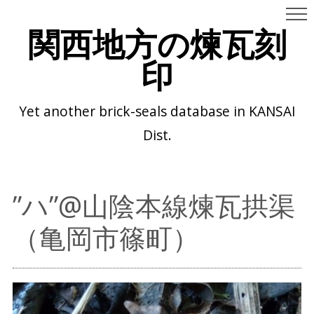
関西地方の煉瓦刻
印
Yet another brick-seals database in KANSAI
Dist.
”ハ”@山陰本線煉瓦拱渠
（亀岡市篠町）