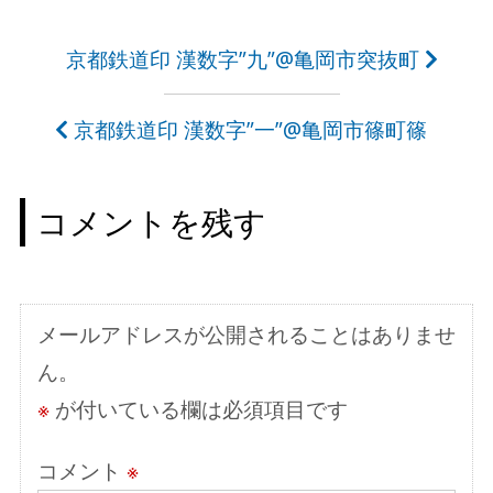
投
京都鉄道印 漢数字”九”@亀岡市突抜町
稿
京都鉄道印 漢数字”一”@亀岡市篠町篠
ナ
ビ
コメントを残す
ゲ
ー
シ
メールアドレスが公開されることはありませ
ョ
ん。
ン
※
が付いている欄は必須項目です
コメント
※