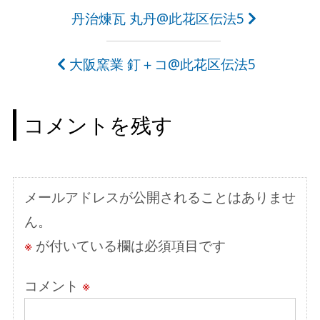
投
丹治煉瓦 丸丹@此花区伝法5
稿
大阪窯業 釘＋コ@此花区伝法5
ナ
ビ
コメントを残す
ゲ
ー
シ
メールアドレスが公開されることはありませ
ョ
ん。
ン
※
が付いている欄は必須項目です
コメント
※