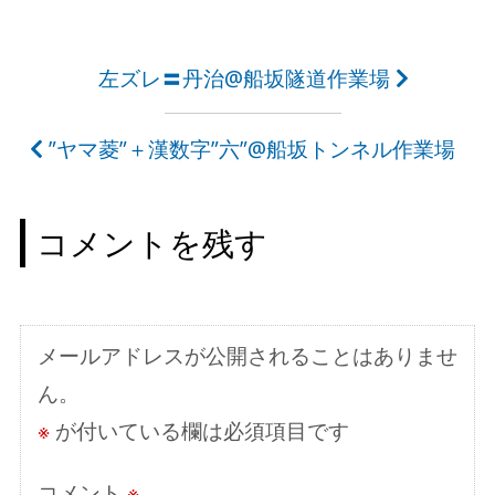
投
左ズレ〓丹治@船坂隧道作業場
稿
”ヤマ菱”＋漢数字”六”@船坂トンネル作業場
ナ
ビ
コメントを残す
ゲ
ー
シ
メールアドレスが公開されることはありませ
ョ
ん。
ン
※
が付いている欄は必須項目です
コメント
※