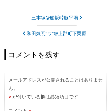
投
三本線@船坂峠脇平場
稿
和田煉瓦”ワ”@上郡町下栗原
ナ
ビ
コメントを残す
ゲ
ー
シ
メールアドレスが公開されることはありませ
ョ
ん。
ン
※
が付いている欄は必須項目です
コメント
※