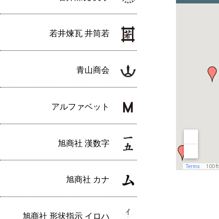
若井煉瓦 井筒若
青山商会
アルファベット
旭商社 漢数字
旭商社 カナ
旭商社 形状指示 イロハ