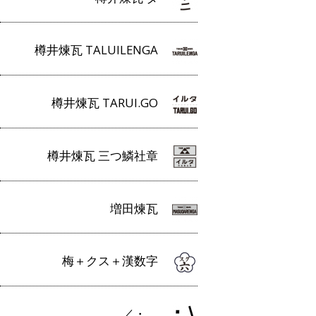
樽井煉瓦 TALUILENGA
樽井煉瓦 TARUI.GO
樽井煉瓦 三つ鱗社章
増田煉瓦
梅＋クス＋漢数字
／・＿