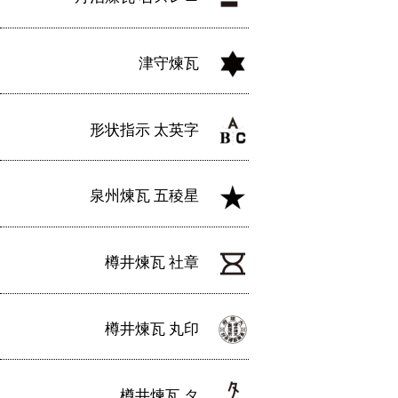
津守煉瓦
形状指示 太英字
泉州煉瓦 五稜星
樽井煉瓦 社章
樽井煉瓦 丸印
樽井煉瓦 タ