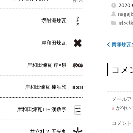
2020-
nagaji
堺附洲煉瓦
耐火
岸和田煉瓦
投
貝塚煉瓦
稿
岸和田煉瓦 岸×泉
ナ
コメ
ビ
岸和田煉瓦 棒添印
ゲ
ー
メールア
※
が付い
岸和田煉瓦 □＋漢数字
シ
ョ
コメント
共立社？ 五光丸