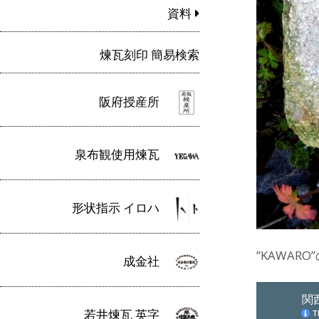
資料
煉瓦刻印 簡易検索
阪府授産所
泉布観使用煉瓦
形状指示 イロハ
”KAWARO
成金社
若井煉瓦 英字