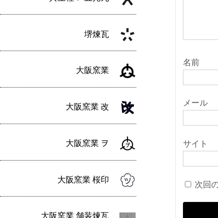
ン
堺煉瓦
名前
大阪窯業
メール
大阪窯業 改
大阪窯業 ヲ
サイト
大阪窯業 桜印
次回
大阪窯業 舗装煉瓦