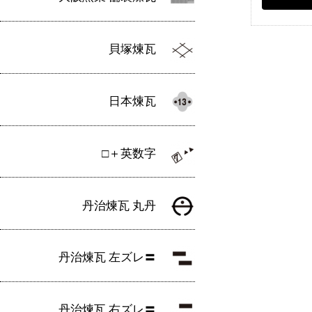
貝塚煉瓦
日本煉瓦
□＋英数字
丹治煉瓦 丸丹
丹治煉瓦 左ズレ〓
丹治煉瓦 右ズレ〓