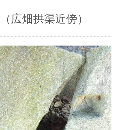
地（広畑拱渠近傍）