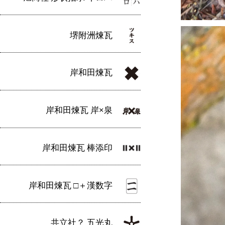
堺附洲煉瓦
岸和田煉瓦
岸和田煉瓦 岸×泉
岸和田煉瓦 棒添印
岸和田煉瓦 □＋漢数字
共立社？ 五光丸