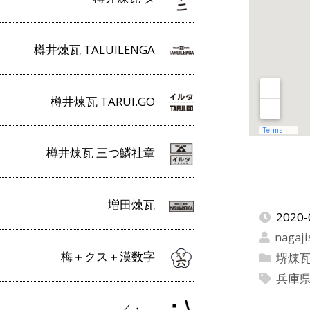
樽井煉瓦 TALUILENGA
樽井煉瓦 TARUI.GO
樽井煉瓦 三つ鱗社章
増田煉瓦
2020-
nagaji
梅＋クス＋漢数字
堺煉
兵庫
／・＿