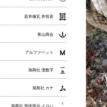
若井煉瓦 井筒若
青山商会
アルファベット
旭商社 漢数字
旭商社 カナ
旭商社 形状指示 イロハ