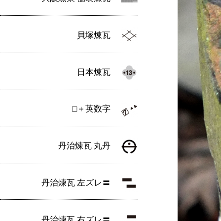
貝塚煉瓦
日本煉瓦
□＋英数字
丹治煉瓦 丸丹
丹治煉瓦 左ズレ〓
丹治煉瓦 右ズレ〓