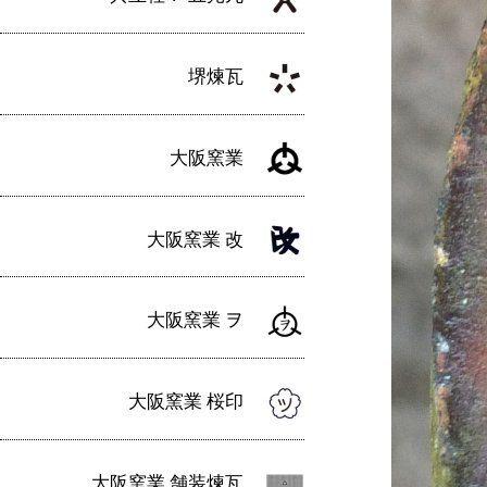
堺煉瓦
大阪窯業
大阪窯業 改
大阪窯業 ヲ
大阪窯業 桜印
大阪窯業 舗装煉瓦