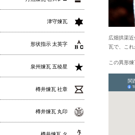
津守煉瓦
広畑拱渠近
形状指示 太英字
瓦で、これ
この異形煉
泉州煉瓦 五稜星
樽井煉瓦 社章
樽井煉瓦 丸印
樽井煉瓦 タ