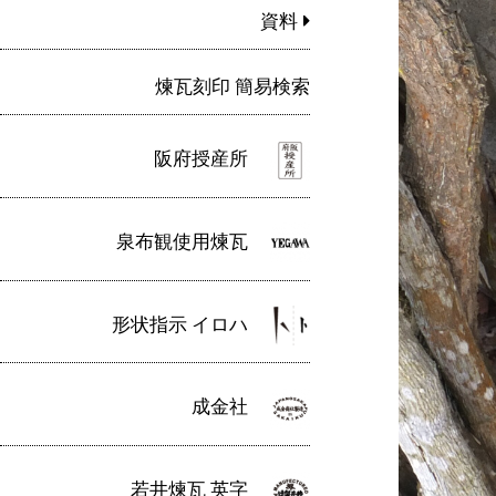
資料
煉瓦刻印 簡易検索
阪府授産所
泉布観使用煉瓦
形状指示 イロハ
成金社
若井煉瓦 英字