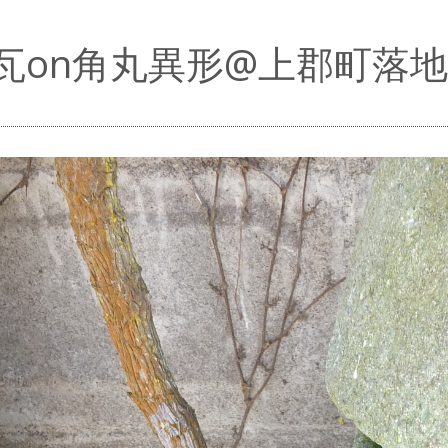
瓦on角丸異形@上郡町落