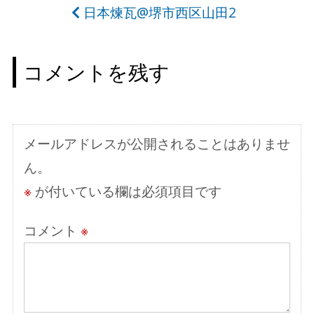
日本煉瓦@堺市西区山田2
ナ
ビ
コメントを残す
ゲ
ー
シ
メールアドレスが公開されることはありませ
ョ
ん。
ン
※
が付いている欄は必須項目です
コメント
※