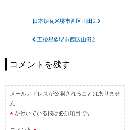
投
日本煉瓦@堺市西区山田2
稿
五稜星@堺市西区山田2
ナ
ビ
コメントを残す
ゲ
ー
シ
メールアドレスが公開されることはありませ
ョ
ん。
ン
※
が付いている欄は必須項目です
コメント
※