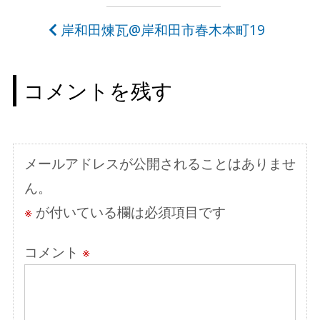
稿
岸和田煉瓦@岸和田市春木本町19
ナ
ビ
コメントを残す
ゲ
ー
シ
メールアドレスが公開されることはありませ
ョ
ん。
ン
※
が付いている欄は必須項目です
コメント
※