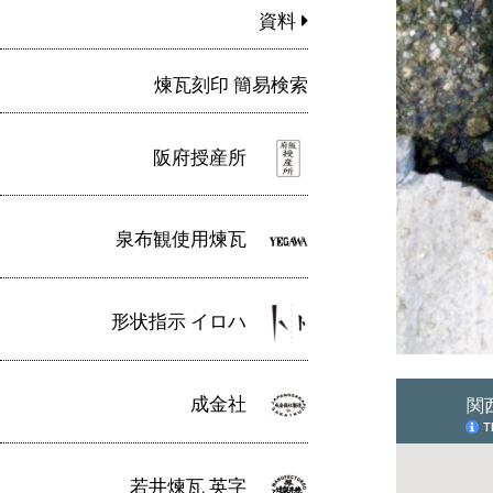
資料
煉瓦刻印 簡易検索
阪府授産所
泉布観使用煉瓦
形状指示 イロハ
成金社
若井煉瓦 英字