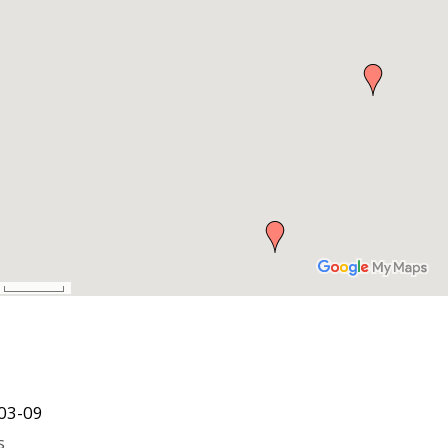
03-09
s