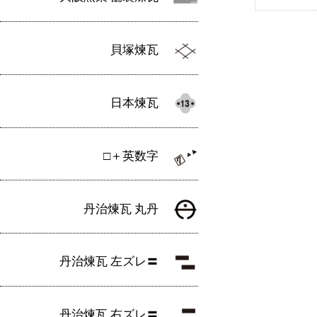
貝塚煉瓦
日本煉瓦
□＋英数字
丹治煉瓦 丸丹
丹治煉瓦 左ズレ〓
丹治煉瓦 右ズレ〓