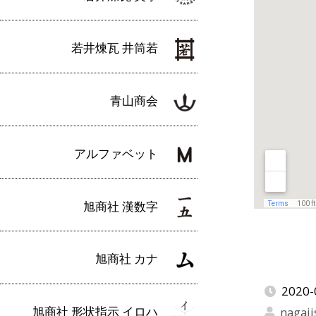
若井煉瓦 井筒若
青山商会
アルファベット
旭商社 漢数字
旭商社 カナ
2020-
旭商社 形状指示 イロハ
nagaji