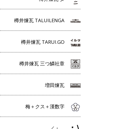
樽井煉瓦 TALUILENGA
樽井煉瓦 TARUI.GO
樽井煉瓦 三つ鱗社章
増田煉瓦
梅＋クス＋漢数字
／・＿