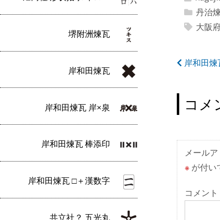
丹治
大阪
堺附洲煉瓦
投
岸和田煉
岸和田煉瓦
稿
ナ
コメ
岸和田煉瓦 岸×泉
ビ
ゲ
岸和田煉瓦 棒添印
ー
メールア
※
が付い
シ
岸和田煉瓦 □＋漢数字
ョ
コメント
ン
共立社？ 五光丸