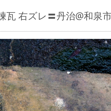
煉瓦 右ズレ〓丹治@和泉