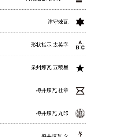
津守煉瓦
形状指示 太英字
泉州煉瓦 五稜星
樽井煉瓦 社章
樽井煉瓦 丸印
樽井煉瓦 タ